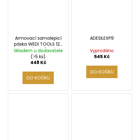
Armovací samolepicí
ADESILEXP9
páska WEDI TOOLS 125
mm (25 m/role)
Skladem u dodavatele
Vyprodáno
(>5 ks)
545 Kč
448 Kč
DO KOŠÍKU
DO KOŠÍKU