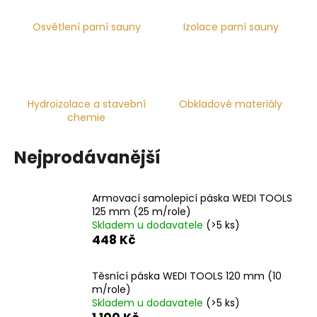
a
Osvětlení parní sauny
Izolace parní sauny
j
í
t
?
Hydroizolace a stavební
Obkladové materiály
chemie
Nejprodávanější
HLEDAT
Armovací samolepicí páska WEDI TOOLS
125 mm (25 m/role)
D
Skladem u dodavatele
(>5 ks)
o
448 Kč
p
o
Těsnící páska WEDI TOOLS 120 mm (10
r
m/role)
u
Skladem u dodavatele
(>5 ks)