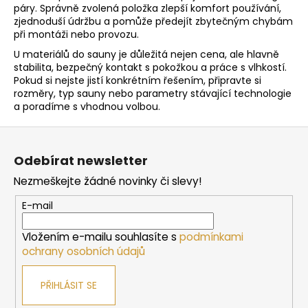
í
páry. Správně zvolená položka zlepší komfort používání,
í
p
zjednoduší údržbu a pomůže předejít zbytečným chybám
při montáži nebo provozu.
r
v
U materiálů do sauny je důležitá nejen cena, ale hlavně
k
stabilita, bezpečný kontakt s pokožkou a práce s vlhkostí.
y
Pokud si nejste jistí konkrétním řešením, připravte si
rozměry, typ sauny nebo parametry stávající technologie
v
a poradíme s vhodnou volbou.
ý
p
Z
i
á
s
Odebírat newsletter
p
u
Nezmeškejte žádné novinky či slevy!
a
t
E-mail
í
Vložením e-mailu souhlasíte s
podmínkami
ochrany osobních údajů
PŘIHLÁSIT SE