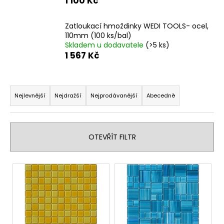
č
1 100 Kč
u
j
Zatloukací hmoždinky WEDI TOOLS- ocel,
e
110mm (100 ks/bal)
m
Skladem u dodavatele
(>5 ks)
e
1 567 Kč
Ř
DVEŘE
DO
a
Nejlevnější
Nejdražší
Nejprodávanější
Abecedně
SAUNY
z
"A"
6X19
e
BRONZE
n
590X1890
OTEVŘÍT FILTR
MM
í
4
p
V
767
r
Kč
ý
o
p
d
i
u
s