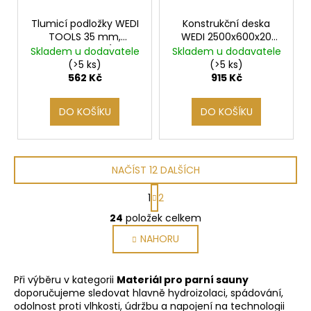
Tlumicí podložky WEDI
Konstrukční deska
TOOLS 35 mm,
WEDI 2500x600x20
pozinkovaná (100
mm, 1 ks
Skladem u dodavatele
Skladem u dodavatele
ks/bal)
(>5 ks)
(>5 ks)
562 Kč
915 Kč
DO KOŠÍKU
DO KOŠÍKU
NAČÍST 12 DALŠÍCH
S
1
2
t
O
r
24
položek celkem
v
á
NAHORU
l
n
k
á
o
d
Při výběru v kategorii
Materiál pro parní sauny
v
a
doporučujeme sledovat hlavně hydroizolaci, spádování,
á
c
odolnost proti vlhkosti, údržbu a napojení na technologii
n