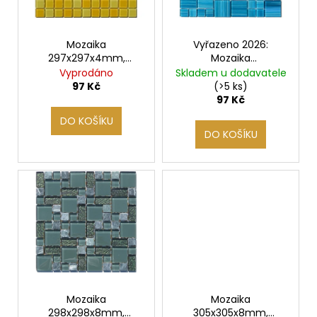
k
p
t
r
ů
o
Mozaika
Vyřazeno 2026:
297x297x4mm,
Mozaika
d
SUNSHINE YELLOW
300x300x4mm, BLUE
Vyprodáno
Skladem u dodavatele
u
LAGOON
97 Kč
(>5 ks)
k
97 Kč
t
DO KOŠÍKU
DO KOŠÍKU
ů
Mozaika
Mozaika
298x298x8mm,
305x305x8mm,