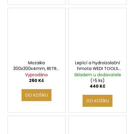
Mozaika
Lepící a hydroizolační
300x300x4mm, RETRO
hmota WEDI TOOLS
GREY
610, 310 ml
Vyprodáno
Skladem u dodavatele
260 Kč
(>5 ks)
440 Kč
DO KOŠÍKU
DO KOŠÍKU