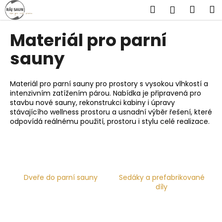
K
Přejít
Hledat
Náku
M
Přihlášen
na
o
obsah
Zpět
Zpět
košík
š
Materiál pro parní
í
C
sauny
k
o
p
Materiál pro parní sauny pro prostory s vysokou vlhkostí a
o
intenzivním zatížením párou. Nabídka je připravená pro
stavbu nové sauny, rekonstrukci kabiny i úpravy
t
stávajícího wellness prostoru a usnadní výběr řešení, které
ř
odpovídá reálnému použití, prostoru i stylu celé realizace.
e
b
u
j
Dveře do parní sauny
Sedáky a prefabrikované
e
díly
t
e
n