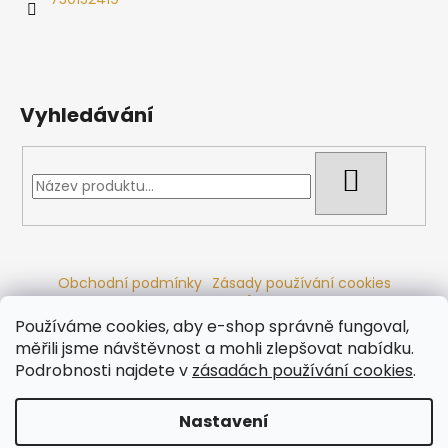
Vyhledávání
HLEDAT
Obchodní podmínky
Zásady používání cookies
Ochrana osobních údajů
Dřevěné sauny
Odstoupení od smlouvy
Reklamační řád
Kontakty
Používáme cookies, aby e-shop správně fungoval,
Koupací sudy
Radiátory
měřili jsme návštěvnost a mohli zlepšovat nabídku.
Podrobnosti najdete v
zásadách používání cookies
.
Nastavení
Vytvořil Shoptet