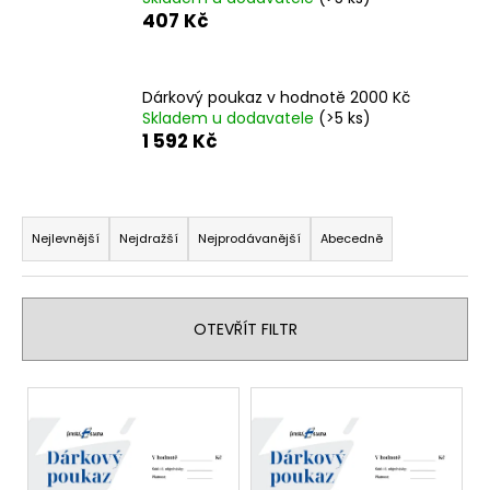
407 Kč
a
j
í
Dárkový poukaz v hodnotě 2000 Kč
t
Skladem u dodavatele
(>5 ks)
?
1 592 Kč
Ř
a
Nejlevnější
Nejdražší
Nejprodávanější
Abecedně
HLEDAT
z
e
n
OTEVŘÍT FILTR
D
í
o
p
V
p
r
ý
o
o
r
p
d
u
i