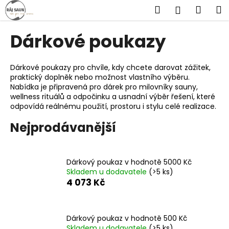
K
Přejít
Hledat
Náku
M
Přihlášen
na
o
obsah
Zpět
Zpět
košík
š
Dárkové poukazy
í
C
k
o
Dárkové poukazy pro chvíle, kdy chcete darovat zážitek,
praktický doplněk nebo možnost vlastního výběru.
p
Nabídka je připravená pro dárek pro milovníky sauny,
o
wellness rituálů a odpočinku a usnadní výběr řešení, které
t
odpovídá reálnému použití, prostoru i stylu celé realizace.
ř
Nejprodávanější
e
b
u
Dárkový poukaz v hodnotě 5000 Kč
Skladem u dodavatele
(>5 ks)
j
4 073 Kč
e
t
e
Dárkový poukaz v hodnotě 500 Kč
n
Skladem u dodavatele
(>5 ks)