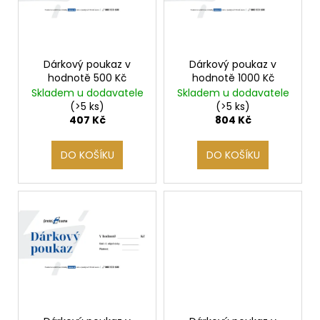
č
u
s
u
k
p
j
t
r
e
ů
m
o
Dárkový poukaz v
Dárkový poukaz v
hodnotě 500 Kč
hodnotě 1000 Kč
e
d
Skladem u dodavatele
Skladem u dodavatele
u
(>5 ks)
(>5 ks)
k
407 Kč
804 Kč
SAUNOVÁ
KAMNA
t
NA
DO KOŠÍKU
DO KOŠÍKU
ů
DŘEVO
HARVIA
LEGEND
300
34
958
Kč