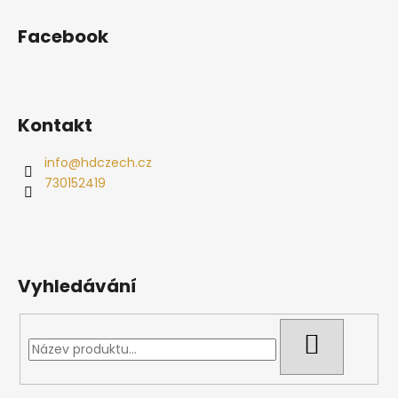
Facebook
Kontakt
info
@
hdczech.cz
730152419
Vyhledávání
HLEDAT