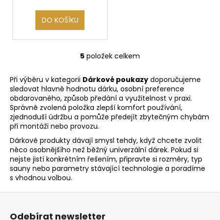
DO KOŠÍKU
5
položek celkem
O
v
Při výběru v kategorii
Dárkové poukazy
doporučujeme
l
sledovat hlavně hodnotu dárku, osobní preference
á
obdarovaného, způsob předání a využitelnost v praxi.
d
Správně zvolená položka zlepší komfort používání,
a
zjednoduší údržbu a pomůže předejít zbytečným chybám
c
při montáži nebo provozu.
í
Dárkové produkty dávají smysl tehdy, když chcete zvolit
p
něco osobnějšího než běžný univerzální dárek. Pokud si
r
nejste jistí konkrétním řešením, připravte si rozměry, typ
v
sauny nebo parametry stávající technologie a poradíme
s vhodnou volbou.
k
y
Z
v
á
ý
Odebírat newsletter