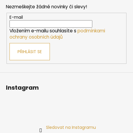
p
p
Nezmeškejte žádné novinky či slevy!
i
a
s
t
E-mail
u
í
Vložením e-mailu souhlasíte s
podmínkami
ochrany osobních údajů
PŘIHLÁSIT SE
Instagram
Sledovat na Instagramu