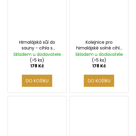
Himalájská sůl do
Kolejnice pro
sauny - cihla s
himalájské solné cihly
drážkami, 20x10x5 cm
20x10x2,5cm (1m)
Skladem u dodavatele
Skladem u dodavatele
(>5 ks)
(>5 ks)
178 Kč
178 Kč
DO KOŠÍKU
DO KOŠÍKU