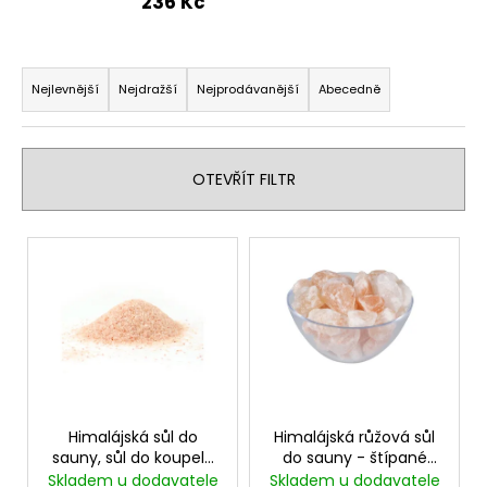
č
236 Kč
u
j
Ř
e
a
Nejlevnější
Nejdražší
Nejprodávanější
Abecedně
m
z
e
e
n
OTEVŘÍT FILTR
PARAFÍNOVÝ
í
IMPREGNAČNÍ
OLEJ
p
V
HARVIA,
r
500
ý
ML
o
p
337
d
i
Kč
u
s
k
p
t
r
ů
o
Himalájská sůl do
Himalájská růžová sůl
sauny, sůl do koupele
do sauny - štípané
d
- růžová, sypaná 1kg
krystaly o velikosti 2-
Skladem u dodavatele
Skladem u dodavatele