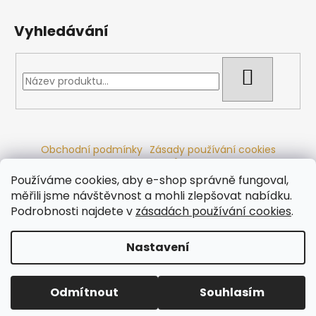
Vyhledávání
HLEDAT
Obchodní podmínky
Zásady používání cookies
Ochrana osobních údajů
Dřevěné sauny
Odstoupení od smlouvy
Reklamační řád
Kontakty
Používáme cookies, aby e-shop správně fungoval,
Koupací sudy
Radiátory
měřili jsme návštěvnost a mohli zlepšovat nabídku.
Podrobnosti najdete v
zásadách používání cookies
.
Nastavení
Vytvořil Shoptet
Copyright 2026
Ráj saun
. Všechna práva vyhrazena.
Odmítnout
Souhlasím
Upravit nastavení cookies