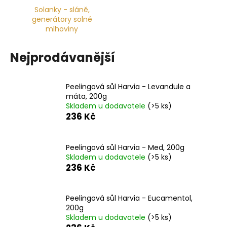
Solanky - sláně,
a
generátory solné
j
mlhoviny
í
t
Nejprodávanější
?
Peelingová sůl Harvia - Levandule a
máta, 200g
Skladem u dodavatele
(>5 ks)
236 Kč
HLEDAT
Peelingová sůl Harvia - Med, 200g
Skladem u dodavatele
(>5 ks)
D
236 Kč
o
p
o
Peelingová sůl Harvia - Eucamentol,
r
200g
u
Skladem u dodavatele
(>5 ks)