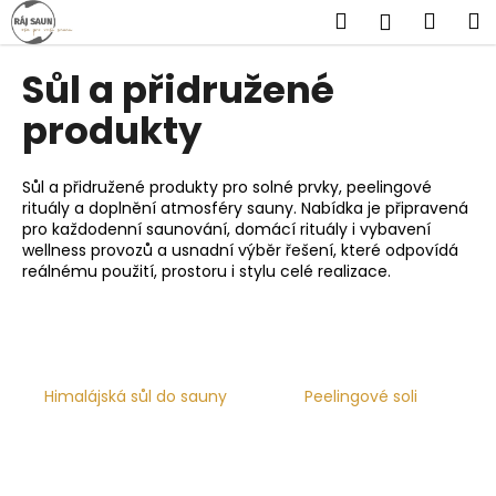
K
Přejít
Hledat
Náku
M
Přihlášen
na
o
obsah
Zpět
Zpět
košík
š
Sůl a přidružené
í
C
produkty
k
o
p
Sůl a přidružené produkty pro solné prvky, peelingové
o
rituály a doplnění atmosféry sauny. Nabídka je připravená
pro každodenní saunování, domácí rituály i vybavení
t
wellness provozů a usnadní výběr řešení, které odpovídá
ř
reálnému použití, prostoru i stylu celé realizace.
e
b
u
j
Himalájská sůl do sauny
Peelingové soli
e
t
e
n