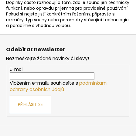
v
Doplňky často rozhodují o tom, zda je sauna jen technicky
k
funkční, nebo opravdu příjemná pro pravidelné používání.
y
Pokud si nejste jistí konkrétním řešením, připravte si
rozměry, typ sauny nebo parametry stávající technologie
v
a poradíme s vhodnou volbou.
ý
p
Z
i
á
s
Odebírat newsletter
p
u
Nezmeškejte žádné novinky či slevy!
a
t
E-mail
í
Vložením e-mailu souhlasíte s
podmínkami
ochrany osobních údajů
PŘIHLÁSIT SE