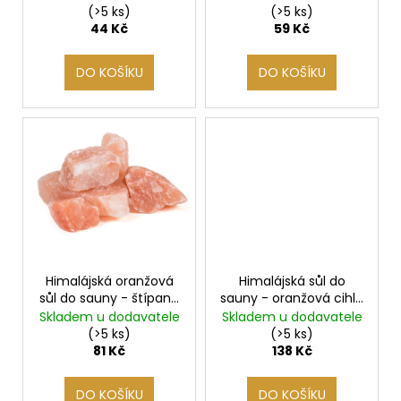
u
5cm
(>5 ks)
(>5 ks)
k
44 Kč
59 Kč
t
DO KOŠÍKU
DO KOŠÍKU
ů
Himalájská oranžová
Himalájská sůl do
sůl do sauny - štípané
sauny - oranžová cihla
krystaly 1-15 kg
20x10x5cm
Skladem u dodavatele
Skladem u dodavatele
(>5 ks)
(>5 ks)
81 Kč
138 Kč
DO KOŠÍKU
DO KOŠÍKU