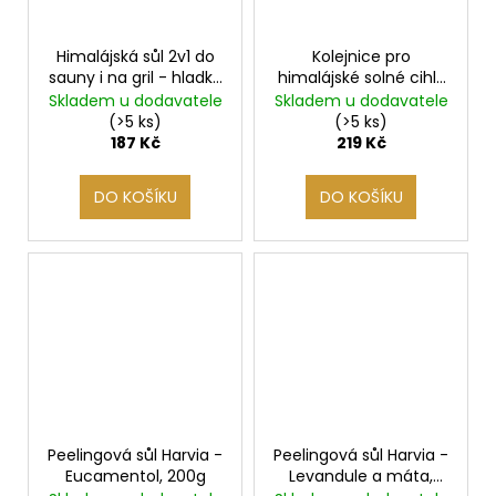
Himalájská sůl 2v1 do
Kolejnice pro
sauny i na gril - hladká
himalájské solné cihly
oranžová, cihla
20x10x5cm extra
Skladem u dodavatele
Skladem u dodavatele
20x10x2,5cm
pevná (1m)
(>5 ks)
(>5 ks)
187 Kč
219 Kč
DO KOŠÍKU
DO KOŠÍKU
Peelingová sůl Harvia -
Peelingová sůl Harvia -
Eucamentol, 200g
Levandule a máta,