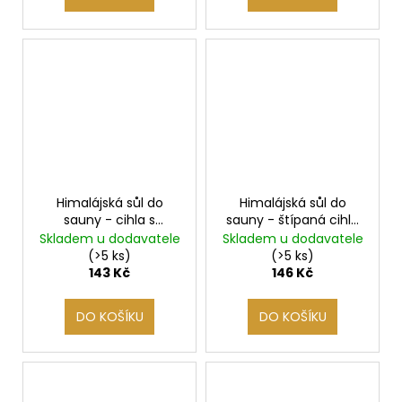
Himalájská sůl do
Himalájská sůl do
sauny - cihla s
sauny - štípaná cihla
drážkami, 20x10x2,5
20x10x5cm
Skladem u dodavatele
Skladem u dodavatele
cm
(>5 ks)
(>5 ks)
143 Kč
146 Kč
DO KOŠÍKU
DO KOŠÍKU