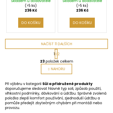
200g
Skladem u dodavatele
Skladem u dodavatele
(>5 ks)
(>5 ks)
236 Kč
236 Kč
DO KOŠÍKU
DO KOŠÍKU
NAČÍST 11 DALŠÍCH
S
1
2
t
O
r
23
položek celkem
v
á
NAHORU
l
n
k
á
o
d
Při výběru v kategorii
Sůl a přidružené produkty
v
a
doporučujeme sledovat hlavně typ soli, způsob použití,
á
c
vlhkostní podmínky, dávkování a údržbu. Správně zvolená
n
í
položka zlepší komfort používání, zjednoduší údržbu a
í
p
pomůže předejít zbytečným chybám při montáži nebo
provozu.
r