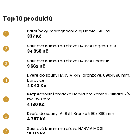
Top 10 produktů
Parafínový impregnační olej Harvia, 500 ml
337 Kč
Saunová kamna na dřevo HARVIA Legend 300
34 958 Kč
Saunová kamna na dřevo HARVIA Linear 16
9 662 Kč
Dveře do sauny HARVIA 7x19, bronzové, 690x1890 mm,
borovice
4 042 Kč
Bezpečnostní ohrádka Harvia pro kamna Cilindro 7/9
kW, 320 mm
4 130 Kč
Dveře do sauny "A" 6x19 Bronze 590x1890 mm
4 767 Kč
Saunová kamna na dřevo HARVIA M3 SL
16 212 Kč