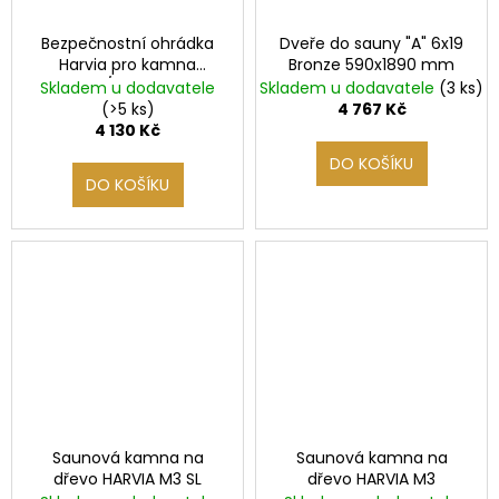
a
a
Bezpečnostní ohrádka
Dveře do sauny "A" 6x19
u
j
Harvia pro kamna
Bronze 590x1890 mm
í
n
Cilindro 7/9 kW, 320 mm
Skladem u dodavatele
Skladem u dodavatele
(3 ks)
t
(>5 ks)
4 767 Kč
u
4 130 Kč
?
DO KOŠÍKU
DO KOŠÍKU
HLEDAT
D
o
p
o
r
Saunová kamna na
Saunová kamna na
u
dřevo HARVIA M3 SL
dřevo HARVIA M3