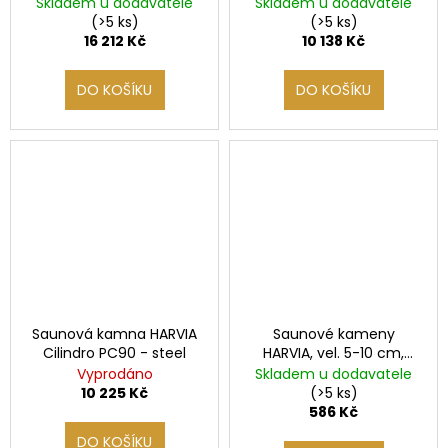
č
Skladem u dodavatele
Skladem u dodavatele
u
(>5 ks)
(>5 ks)
16 212 Kč
10 138 Kč
j
e
m
DO KOŠÍKU
DO KOŠÍKU
e
SAUNOVÁ
KAMNA
NA
DŘEVO
HARVIA
M3
SL
16
212
Kč
Saunová kamna HARVIA
Saunové kameny
Cilindro PC90 - steel
HARVIA, vel. 5-10 cm,
20kg, červené balení
Vyprodáno
Skladem u dodavatele
10 225 Kč
(>5 ks)
586 Kč
DO KOŠÍKU