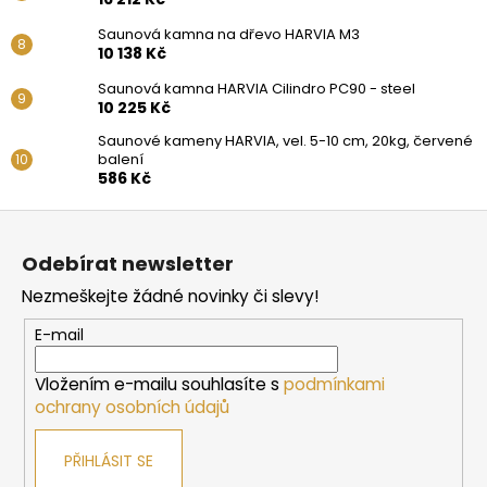
Saunová kamna na dřevo HARVIA M3
10 138 Kč
Saunová kamna HARVIA Cilindro PC90 - steel
10 225 Kč
Saunové kameny HARVIA, vel. 5-10 cm, 20kg, červené
balení
586 Kč
Z
á
Odebírat newsletter
p
Nezmeškejte žádné novinky či slevy!
a
t
E-mail
í
Vložením e-mailu souhlasíte s
podmínkami
ochrany osobních údajů
PŘIHLÁSIT SE