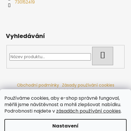
730152419
Vyhledávání
HLEDAT
Obchodní podmínky
Zásady používání cookies
Ochrana osobních údajů
Dřevěné sauny
Odstoupení od smlouvy
Reklamační řád
Kontakty
Používáme cookies, aby e-shop správně fungoval,
Koupací sudy
Radiátory
měřili jsme návštěvnost a mohli zlepšovat nabídku.
Podrobnosti najdete v
zásadách používání cookies
.
Nastavení
Vytvořil Shoptet