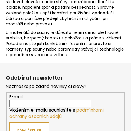
sledovat hlavně skladbu stěny, parozábranu, tloušťku
á
izolace, napojení spár a požární bezpečnost. Správně
d
zvolená položka zlepší komfort používání, zjednoduší
a
údržbu a pomůže předejít zbytečným chybám při
c
montáži nebo provozu.
í
U materiálů do sauny je důležitá nejen cena, ale hlavně
p
stabilita, bezpečný kontakt s pokožkou a práce s vlhkostí.
r
Pokud si nejste jistí konkrétním řešením, připravte si
v
rozměry, typ sauny nebo parametry stávající technologie
a poradíme s vhodnou volbou.
k
y
Z
v
á
ý
Odebírat newsletter
p
p
Nezmeškejte žádné novinky či slevy!
i
a
s
t
E-mail
u
í
Vložením e-mailu souhlasíte s
podmínkami
ochrany osobních údajů
PŘIHLÁSIT SE