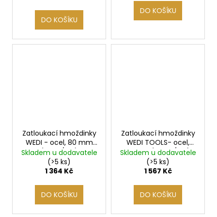
DO KOŠÍKU
DO KOŠÍKU
Zatloukací hmoždinky
Zatloukací hmoždinky
WEDI - ocel, 80 mm
WEDI TOOLS- ocel,
(100ks/bal)
110mm (100 ks/bal)
Skladem u dodavatele
Skladem u dodavatele
(>5 ks)
(>5 ks)
1 364 Kč
1 567 Kč
DO KOŠÍKU
DO KOŠÍKU