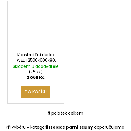
Konstrukční deska
WEDI 2500x600x80
mm, 1 ks
Skladem u dodavatele
(>5 ks)
2 068 Kč
DO KOŠÍKU
9
položek celkem
O
v
Při výběru v kategorii
Izolace parní sauny
doporučujeme
l