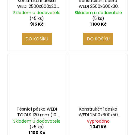
Konstrukční deska
Konstrukční deska
WEDI 2500x600x20
WEDI 2500x600x30
mm, 1 ks
mm, 1 ks
Skladem u dodavatele
Skladem u dodavatele
(>5 ks)
(5 ks)
915 Kč
1 100 Kč
DO KOŠÍKU
DO KOŠÍKU
Těsnící páska WEDI
Konstrukční deska
TOOLS 120 mm (10
WEDI 2500x600x50
m/role)
mm, 1 ks
Skladem u dodavatele
Vyprodáno
(>5 ks)
1 341 Kč
1 100 Kč