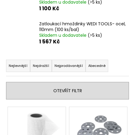
Skladem u dodavatele
(>5 ks)
a
1 100 Kč
j
í
Zatloukací hmoždinky WEDI TOOLS- ocel,
t
110mm (100 ks/bal)
Skladem u dodavatele
(>5 ks)
?
1 567 Kč
Ř
a
Nejlevnější
Nejdražší
Nejprodávanější
Abecedně
HLEDAT
z
e
n
OTEVŘÍT FILTR
D
í
o
p
V
p
r
ý
o
o
r
p
d
u
i