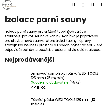
K
Přejít
Hledat
Náku
M
Přihlášen
na
o
obsah
Zpět
Zpět
košík
š
Izolace parní sauny
í
C
k
o
Izolace parní sauny pro snížení tepelných ztrát a
stabilnější provoz saunové kabiny. Nabídka je připravená
p
pro stavbu nové sauny, rekonstrukci kabiny i úpravy
o
stávajícího wellness prostoru a usnadní výběr řešení, které
t
odpovídá reálnému použití, prostoru i stylu celé realizace.
ř
Nejprodávanější
e
b
Armovací samolepicí páska WEDI TOOLS
u
125 mm (25 m/role)
j
Skladem u dodavatele
(>5 ks)
e
448 Kč
t
e
Těsnící páska WEDI TOOLS 120 mm (10
m/role)
n