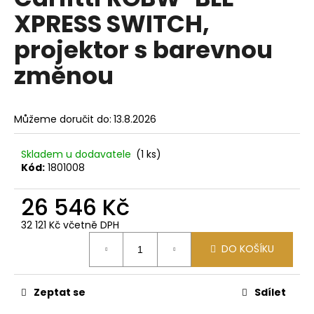
je
a
XPRESS SWITCH,
0,0
z
j
projektor s barevnou
5
í
hvězdiček.
změnou
t
?
Můžeme doručit do:
13.8.2026
Skladem u dodavatele
(1 ks)
HLEDAT
Kód:
1801008
26 546 Kč
D
32 121 Kč včetně DPH
o
Měrná
DO KOŠÍKU
cena:
p
o
r
Zeptat se
Sdílet
u