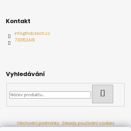
Kontakt
info
@
hdczech.cz
730152419
Vyhledávání
HLEDAT
Obchodní podmínky
Zásady používání cookies
Ochrana osobních údajů
Dřevěné sauny