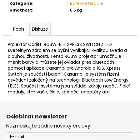
č
Kategorie
:
Barevné terapie
u
Hmotnost
:
0.5 kg
j
e
m
Popis
Diskuze
e
Projektor Cariitti RGBW-BLE XPRESS SWITCH s LED
světelným zdrojem se pyšní vynikající kvalitou světla a
SAUNOVÁ
dlouhou životností. Tento RGBW projektor umožňuje
KAMNA
měnit barvy a můžete jej ovládat přes bluetooth
HARVIA
pomocí aplikace Casambi pro Android a iOS. Xpress
CILINDRO
Switch je součástí balení. Casambi je systém řízení
PC90
-
osvětlení založený na technologii Bluetooth Low Energy
STEEL
(BLE). Součástí systému jsou svítidla, zdroje napětí, řídicí
moduly, stmívače, čidla, spínače, adaptéry atd.
10
225
Z
Kč
á
Odebírat newsletter
p
Nezmeškejte žádné novinky či slevy!
a
t
E-mail