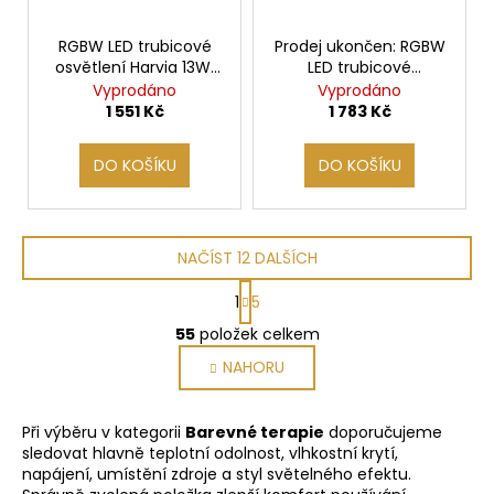
RGBW LED trubicové
Prodej ukončen: RGBW
osvětlení Harvia 13W,
LED trubicové
0,7m
osvětlení 17W, 0,9m
Vyprodáno
Vyprodáno
1 551 Kč
1 783 Kč
DO KOŠÍKU
DO KOŠÍKU
NAČÍST 12 DALŠÍCH
S
1
5
t
O
r
55
položek celkem
v
á
NAHORU
l
n
k
á
o
d
Při výběru v kategorii
Barevné terapie
doporučujeme
v
a
sledovat hlavně teplotní odolnost, vlhkostní krytí,
á
c
napájení, umístění zdroje a styl světelného efektu.
n
í