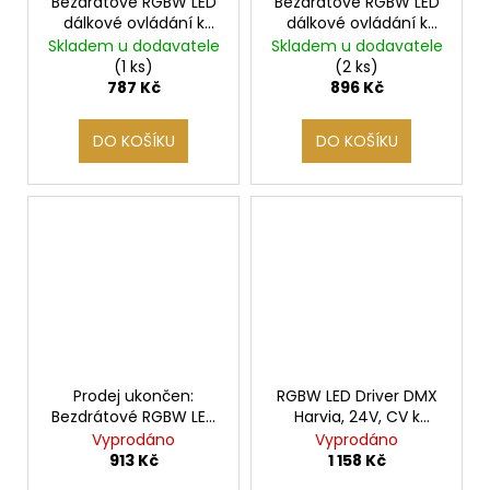
Bezdrátové RGBW LED
Bezdrátové RGBW LED
dálkové ovládání k
dálkové ovládání k
osvětlení Harvia
osvětlení Harvia, 4
Skladem u dodavatele
Skladem u dodavatele
zónový
(1 ks)
(2 ks)
787 Kč
896 Kč
DO KOŠÍKU
DO KOŠÍKU
Prodej ukončen:
RGBW LED Driver DMX
Bezdrátové RGBW LED
Harvia, 24V, CV k
dálkové ovládání k
trubicovému osvětlení
Vyprodáno
Vyprodáno
osvětlení SENTIOTEC, 4
913 Kč
1 158 Kč
zónové