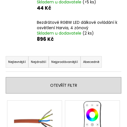
Skladem u dodavatele
(>5 ks)
a
44 Kč
j
í
Bezdrátové RGBW LED dálkové ovládání k
t
osvětlení Harvia, 4 zónový
Skladem u dodavatele
(2 ks)
?
896 Kč
Ř
a
Nejlevnější
Nejdražší
Nejprodávanější
Abecedně
HLEDAT
z
e
n
OTEVŘÍT FILTR
D
í
o
p
V
p
r
ý
o
o
r
p
d
u
i