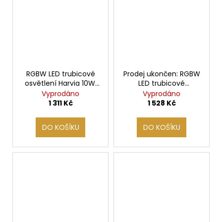
RGBW LED trubicové
Prodej ukončen: RGBW
osvětlení Harvia 10W,
LED trubicové
0,5m
osvětlení 13W, 0,7m
Vyprodáno
Vyprodáno
1 311 Kč
1 528 Kč
DO KOŠÍKU
DO KOŠÍKU