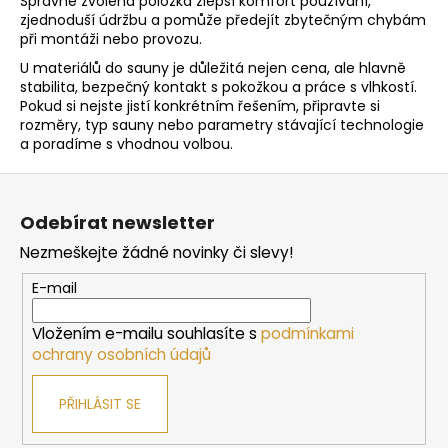
Správně zvolená položka zlepší komfort používání,
í
p
zjednoduší údržbu a pomůže předejít zbytečným chybám
při montáži nebo provozu.
r
v
U materiálů do sauny je důležitá nejen cena, ale hlavně
k
stabilita, bezpečný kontakt s pokožkou a práce s vlhkostí.
y
Pokud si nejste jistí konkrétním řešením, připravte si
rozměry, typ sauny nebo parametry stávající technologie
v
a poradíme s vhodnou volbou.
ý
p
Z
i
á
s
Odebírat newsletter
p
u
Nezmeškejte žádné novinky či slevy!
a
t
E-mail
í
Vložením e-mailu souhlasíte s
podmínkami
ochrany osobních údajů
PŘIHLÁSIT SE