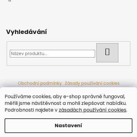
Vyhledávání
HLEDAT
Obchodní podmínky
Zásady používání cookies
Ochrana osobních údajů
Dřevěné sauny
Odstoupení od smlouvy
Reklamační řád
Kontakty
Používáme cookies, aby e-shop správně fungoval,
Koupací sudy
Radiátory
měřili jsme návštěvnost a mohli zlepšovat nabídku.
Podrobnosti najdete v
zásadách používání cookies
.
Nastavení
Vytvořil Shoptet