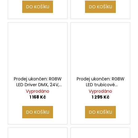
DO KOŠÍKU
DO KOŠÍKU
Prodej ukončen: RGBW
Prodej ukončen: RGBW
LED Driver DMX, 24V,
LED trubicové
CV k trubicovému
osvětlení 10 W, 0,5m
Vyprodáno
Vyprodáno
osvětlení SENTIOTEC
1 168 Kč
1 295 Kč
DO KOŠÍKU
DO KOŠÍKU