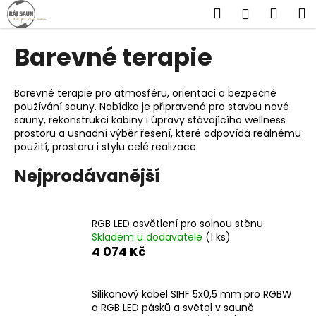
K
Přejít
Hledat
Náku
M
Přihlášen
na
o
obsah
Zpět
Zpět
košík
š
Barevné terapie
í
C
k
o
Barevné terapie pro atmosféru, orientaci a bezpečné
používání sauny. Nabídka je připravená pro stavbu nové
p
sauny, rekonstrukci kabiny i úpravy stávajícího wellness
o
prostoru a usnadní výběr řešení, které odpovídá reálnému
t
použití, prostoru i stylu celé realizace.
ř
Nejprodávanější
e
b
u
RGB LED osvětlení pro solnou stěnu
Skladem u dodavatele
(1 ks)
j
4 074 Kč
e
t
e
Silikonový kabel SIHF 5x0,5 mm pro RGBW
a RGB LED pásků a světel v sauně
n