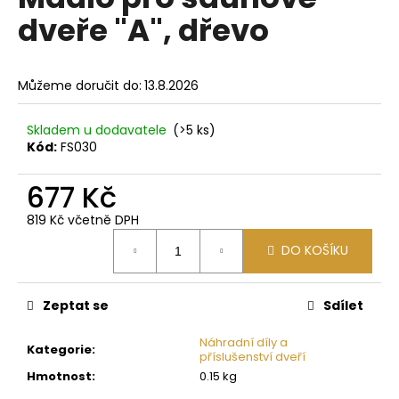
je
a
dveře "A", dřevo
0,0
z
j
5
í
hvězdiček.
Můžeme doručit do:
13.8.2026
t
?
Skladem u dodavatele
(>5 ks)
Kód:
FS030
677 Kč
HLEDAT
819 Kč včetně DPH
Měrná
DO KOŠÍKU
cena:
D
o
Zeptat se
Sdílet
p
o
Náhradní díly a
Kategorie
:
příslušenství dveří
r
Hmotnost
:
0.15 kg
u