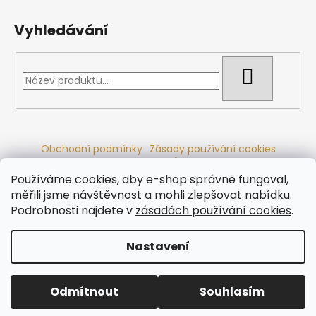
Vyhledávání
HLEDAT
Obchodní podmínky
Zásady používání cookies
Ochrana osobních údajů
Dřevěné sauny
Odstoupení od smlouvy
Reklamační řád
Kontakty
Používáme cookies, aby e-shop správně fungoval,
Koupací sudy
Radiátory
měřili jsme návštěvnost a mohli zlepšovat nabídku.
Podrobnosti najdete v
zásadách používání cookies
.
Nastavení
Vytvořil Shoptet
Copyright 2026
Ráj saun
. Všechna práva vyhrazena.
Odmítnout
Souhlasím
Upravit nastavení cookies