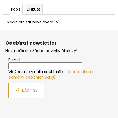
č
u
Popis
Diskuze
j
e
Madlo pro saunové dveře "A"
m
e
Z
á
Odebírat newsletter
SAUNOVÁ
p
KAMNA
Nezmeškejte žádné novinky či slevy!
a
NA
DŘEVO
t
E-mail
HARVIA
í
M3
SL
Vložením e-mailu souhlasíte s
podmínkami
ochrany osobních údajů
16
212
Kč
PŘIHLÁSIT SE