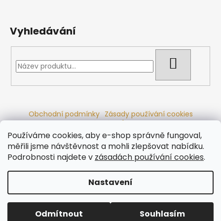
Vyhledávání
HLEDAT
Obchodní podmínky
Zásady používání cookies
Ochrana osobních údajů
Dřevěné sauny
Odstoupení od smlouvy
Reklamační řád
Kontakty
Používáme cookies, aby e-shop správně fungoval,
Koupací sudy
Radiátory
měřili jsme návštěvnost a mohli zlepšovat nabídku.
Podrobnosti najdete v
zásadách používání cookies
.
Nastavení
Vytvořil Shoptet
Copyright 2026
Ráj saun
. Všechna práva vyhrazena.
Odmítnout
Souhlasím
Upravit nastavení cookies