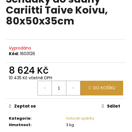
je
a
Cariitti Taive Koivu,
0,0
z
j
80x50x35cm
5
í
hvězdiček.
t
?
Vyprodáno
Kód:
1603126
8 624 Kč
HLEDAT
10 435 Kč včetně DPH
Měrná
DO KOŠÍKU
cena:
D
o
p
Zeptat se
Sdílet
o
Kategorie
:
Hotové opěrky
r
Hmotnost
:
3 kg
u