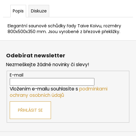
č
u
Popis
Diskuze
j
e
Elegantní saunové schůdky řady Taive Koivu, rozměry
m
800x500x350 mm. Jsou vyrobené z březové překližky.
e
Z
á
SAUNOVÁ
Odebírat newsletter
KAMNA
p
NA
Nezmeškejte žádné novinky či slevy!
a
DŘEVO
HARVIA
t
E-mail
M3
í
SL
Vložením e-mailu souhlasíte s
podmínkami
16
ochrany osobních údajů
212
Kč
PŘIHLÁSIT SE