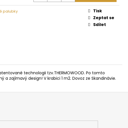
 NA DŘEVO HARVIA
Tisk
é palubky
Zeptat se
Sdílet
 patentované technologii tzv.THERMOWOOD. Po tomto
ý a zajímavý design! V krabici 1 m2. Dovoz ze Skandinávie.