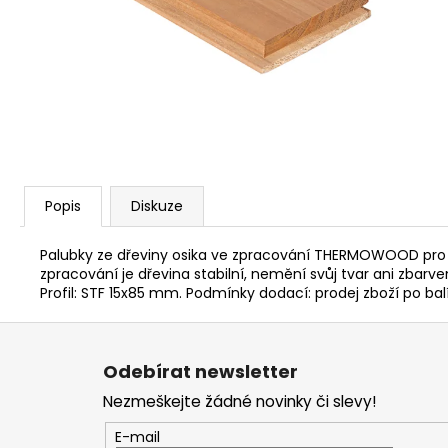
PARAFÍNOVÝ IMPREGNAČNÍ OLEJ
HARVIA, 500 ML
337 Kč
Popis
Diskuze
Palubky ze dřeviny osika ve zpracování THERMOWOOD pro
zpracování je dřevina stabilní, nemění svůj tvar ani zbarv
Profil: STF 15x85 mm. Podmínky dodací: prodej zboží po balí
Z
á
Odebírat newsletter
p
Nezmeškejte žádné novinky či slevy!
a
t
E-mail