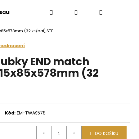
Hledat
Přihlášení
Nákupní
 sauny
Saunové doplňky
Doplňkový sort
x85x578mm (32 ks/bal),STF
košík
 hodnocení
lubky END match
 15x85x578mm (32
Kód:
EM-TWAS578
Následující
DO KOŠÍKU