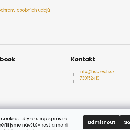
chrany osobních údajů
ebook
Kontakt
info
@
hdczech.cz
730152419
es
Ochrana osobních údajů
Dřevěné sauny
Odstoupení od s
cookies, aby e-shop správně
Radiátory
Odmítnout
S
ěřili jsme návštěvnost a mohli