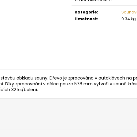
SAUNOVÁ KAMNA NA DŘEVO HARVIA
SAUNOVÁ KAMNA
Měrná
LEGEND 300
LINEAR 16
cena:
Kategorie
:
Saunov
34 958 Kč
9 662 Kč
Hmotnost
:
0.34 kg
 stavbu obkladu sauny. Dřevo je zpracováno v autoklávech na
ení. Díky zpracovnání v délce pouze 578 mm vytvoří v sauně krásn
cích 32 ks/balení.