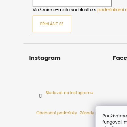
í
Vložením e-mailu souhlasíte s
podmínkami o
PŘIHLÁSIT SE
Instagram
Fac
Sledovat na Instagramu
Obchodní podmínky
Zásady používání cooki
Používáme 
fungoval, m