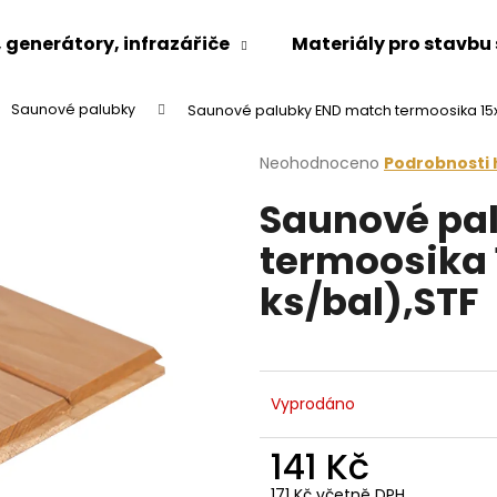
generátory, infrazářiče
Materiály pro stavbu
Saunové palubky
Saunové palubky END match termoosika 15
Co potřebujete najít?
Průměrné
Neohodnoceno
Podrobnosti
hodnocení
Saunové pa
produktu
HLEDAT
je
termoosika
0,0
z
ks/bal),STF
5
Doporučujeme
hvězdiček.
Vyprodáno
141 Kč
171 Kč včetně DPH