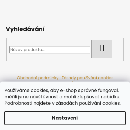
Vyhledávání
HLEDAT
Obchodní podmínky
Zásady používání cookies
Ochrana osobních údajů
Dřevěné sauny
Odstoupení od smlouvy
Reklamační řád
Kontakty
Používáme cookies, aby e-shop správně fungoval,
Koupací sudy
Radiátory
měřili jsme návštěvnost a mohli zlepšovat nabídku.
Podrobnosti najdete v
zásadách používání cookies
.
Nastavení
Vytvořil Shoptet