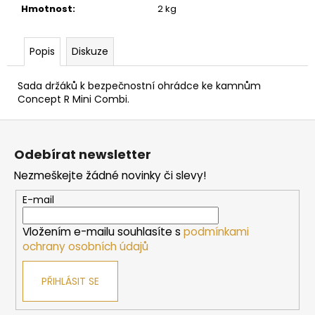
č
Hmotnost
:
2 kg
u
j
e
Popis
Diskuze
m
e
Sada držáků k bezpečnostní ohrádce ke kamnům
Concept R Mini Combi.
DVEŘE
Z
DO
á
SAUNY
Odebírat newsletter
"A"
p
6X19
Nezmeškejte žádné novinky či slevy!
a
BRONZE
590X1890
t
E-mail
MM
í
4
Vložením e-mailu souhlasíte s
podmínkami
767
Kč
ochrany osobních údajů
PŘIHLÁSIT SE