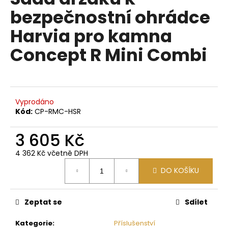
je
a
bezpečnostní ohrádce
0,0
z
j
Harvia pro kamna
5
í
hvězdiček.
Concept R Mini Combi
t
?
Vyprodáno
Kód:
CP-RMC-HSR
HLEDAT
3 605 Kč
4 362 Kč včetně DPH
D
Měrná
DO KOŠÍKU
o
cena:
p
o
Zeptat se
Sdílet
r
u
Kategorie
:
Příslušenství