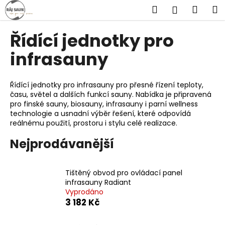
K
Přejít
Hledat
Náku
M
Přihlášen
na
o
obsah
Zpět
Zpět
košík
š
Řídící jednotky pro
í
C
infrasauny
k
o
p
Řídící jednotky pro infrasauny pro přesné řízení teploty,
o
času, světel a dalších funkcí sauny. Nabídka je připravená
pro finské sauny, biosauny, infrasauny i parní wellness
t
technologie a usnadní výběr řešení, které odpovídá
ř
reálnému použití, prostoru i stylu celé realizace.
e
Nejprodávanější
b
u
j
Tištěný obvod pro ovládací panel
e
infrasauny Radiant
Vyprodáno
t
3 182 Kč
e
n