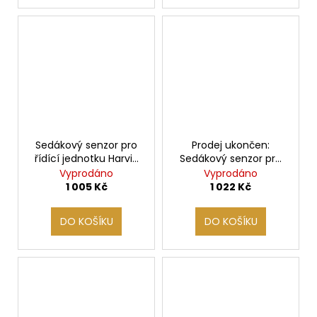
Sedákový senzor pro
Prodej ukončen:
řídící jednotku Harvia
Sedákový senzor pro
Infrabox
řídící jednotku
Vyprodáno
Vyprodáno
Infrabox
1 005 Kč
1 022 Kč
DO KOŠÍKU
DO KOŠÍKU