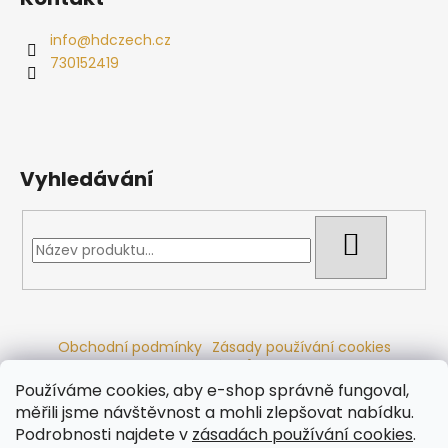
info
@
hdczech.cz
730152419
Vyhledávání
HLEDAT
Obchodní podmínky
Zásady používání cookies
Ochrana osobních údajů
Dřevěné sauny
Odstoupení od smlouvy
Reklamační řád
Kontakty
Používáme cookies, aby e-shop správně fungoval,
Koupací sudy
Radiátory
měřili jsme návštěvnost a mohli zlepšovat nabídku.
Podrobnosti najdete v
zásadách používání cookies
.