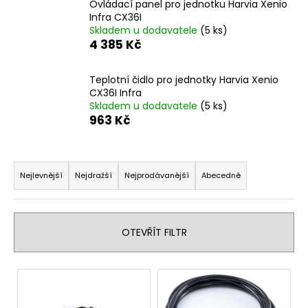
Ovládací panel pro jednotku Harvia Xenio
a
Infra CX36I
Skladem u dodavatele
(5 ks)
j
4 385 Kč
í
t
Teplotní čidlo pro jednotky Harvia Xenio
?
CX36I Infra
Skladem u dodavatele
(5 ks)
963 Kč
Ř
HLEDAT
a
Nejlevnější
Nejdražší
Nejprodávanější
Abecedně
z
e
D
n
o
OTEVŘÍT FILTR
í
p
o
p
V
r
r
ý
u
o