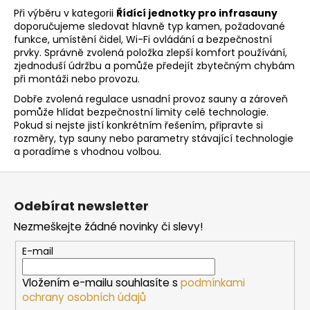
o
d
Při výběru v kategorii
Řídící jednotky pro infrasauny
v
a
doporučujeme sledovat hlavně typ kamen, požadované
á
c
funkce, umístění čidel, Wi-Fi ovládání a bezpečnostní
n
í
prvky. Správně zvolená položka zlepší komfort používání,
í
p
zjednoduší údržbu a pomůže předejít zbytečným chybám
při montáži nebo provozu.
r
v
Dobře zvolená regulace usnadní provoz sauny a zároveň
k
pomůže hlídat bezpečnostní limity celé technologie.
y
Pokud si nejste jistí konkrétním řešením, připravte si
rozměry, typ sauny nebo parametry stávající technologie
v
a poradíme s vhodnou volbou.
ý
p
Z
i
á
s
Odebírat newsletter
p
u
Nezmeškejte žádné novinky či slevy!
a
t
E-mail
í
Vložením e-mailu souhlasíte s
podmínkami
ochrany osobních údajů