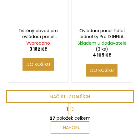
Tištěný obvod pro
Ovládací panel řídící
ovládací panel
jednotky Pro D INFRA,
infrasauny Radiant
bílá
Vyprodáno
Skladem u dodavatele
3 182 Kč
(3 ks)
4 109 Kč
DO KOŠÍKU
DO KOŠÍKU
NAČÍST 12 DALŠÍCH
S
1
3
t
O
r
27
položek celkem
v
á
NAHORU
l
n
k
á