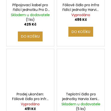
Připojovací kabel pro
Fóliové čidlo pro Infra
řídící jednotku Pro D
řídící jednotky Harvia,
INFRA 2,5m
včetně 5m kabelu
Skladem u dodavatele
Vyprodáno
(1 ks)
486 Kč
425 Kč
DO KOŠÍKU
DO KOŠÍKU
Prodej ukončen:
Teplotní čidlo pro
Fóliové čidlo pro Infra
jednotky Harvia Xenio
řídící jednotky
CX36I Infra
Vyprodáno
Skladem u dodavatele
Sentiotec, včetně 5m
491 Kč
(5 ks)