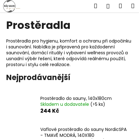
K
Přejít
Hledat
Náku
M
Přihlášen
na
o
obsah
Zpět
Zpět
košík
š
Prostěradla
í
C
k
o
Prostěradla pro hygienu, komfort a ochranu při odpočinku
i saunování. Nabídka je připravená pro každodenní
p
saunování, domácí rituály i vybavení wellness provozů a
o
usnadní výběr řešení, které odpovídá reálnému použití,
t
prostoru i stylu celé realizace.
ř
Nejprodávanější
e
b
u
Prostěradlo do sauny, 140x180cm
Skladem u dodavatele
(>5 ks)
j
244 Kč
e
t
e
Vaflové prostěradlo do sauny NordicSPA
- TMAVĚ MODRÁ, 140X180
n