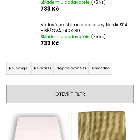
Skladem u dodavatele
(>5 ks)
a
733 Kč
j
í
Vaflové prostěradlo do sauny NordicSPA
t
- BÉŽOVÁ, 140X180
Skladem u dodavatele
(>5 ks)
?
733 Kč
Ř
a
Nejlevnější
Nejdražší
Nejprodávanější
Abecedně
HLEDAT
z
e
n
OTEVŘÍT FILTR
D
í
o
p
V
p
r
ý
o
o
r
p
d
u
i