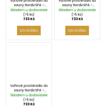
Vaflové prostěradlo do
Vaflové prostěradlo do
sauny NordicSPA -
sauny NordicSPA -
BÍLÁ, 140X180
ŠEDÁ, 140X180
Skladem u dodavatele
Skladem u dodavatele
(>5 ks)
(>5 ks)
733 Kč
733 Kč
DO KOŠÍKU
DO KOŠÍKU
Vaflové prostěradlo do
sauny NordicSPA -
TMAVĚ MODRÁ,
Skladem u dodavatele
140X180
(>5 ks)
733 Kč