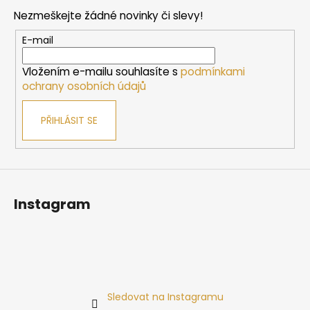
p
p
Nezmeškejte žádné novinky či slevy!
i
a
s
t
E-mail
u
í
Vložením e-mailu souhlasíte s
podmínkami
ochrany osobních údajů
PŘIHLÁSIT SE
Instagram
Sledovat na Instagramu