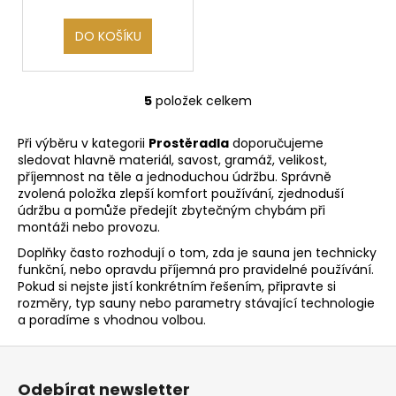
DO KOŠÍKU
5
položek celkem
O
v
Při výběru v kategorii
Prostěradla
doporučujeme
l
sledovat hlavně materiál, savost, gramáž, velikost,
á
příjemnost na těle a jednoduchou údržbu. Správně
d
zvolená položka zlepší komfort používání, zjednoduší
a
údržbu a pomůže předejít zbytečným chybám při
c
montáži nebo provozu.
í
Doplňky často rozhodují o tom, zda je sauna jen technicky
p
funkční, nebo opravdu příjemná pro pravidelné používání.
r
Pokud si nejste jistí konkrétním řešením, připravte si
v
rozměry, typ sauny nebo parametry stávající technologie
a poradíme s vhodnou volbou.
k
y
Z
v
á
ý
Odebírat newsletter