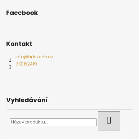
Facebook
Kontakt
info
@
hdczech.cz
730152419
Vyhledávání
HLEDAT