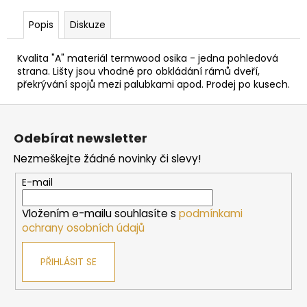
č
u
Popis
Diskuze
j
e
Kvalita "A" materiál termwood osika - jedna pohledová
m
strana. Lišty jsou vhodné pro obkládání rámů dveří,
e
překrývání spojů mezi palubkami apod. Prodej po kusech.
Z
DVEŘE
á
DO
Odebírat newsletter
SAUNY
p
HARVIA
Nezmeškejte žádné novinky či slevy!
a
7X19,
BRONZOVÉ,
t
E-mail
690X1890
í
MM,
BOROVICE
Vložením e-mailu souhlasíte s
podmínkami
ochrany osobních údajů
4
042
Kč
PŘIHLÁSIT SE