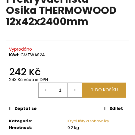
je
a
Osika THERMOWOOD
0,0
z
j
12x42x2400mm
5
í
hvězdiček.
t
?
Vyprodáno
Kód:
CMTWAS24
242 Kč
HLEDAT
293 Kč včetně DPH
Měrná
DO KOŠÍKU
cena:
D
o
p
Zeptat se
Sdílet
o
Kategorie
:
Krycí lišty a rohovníky
r
Hmotnost
:
0.2 kg
u