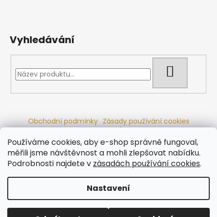
Vyhledávání
HLEDAT
Obchodní podmínky
Zásady používání cookies
Ochrana osobních údajů
Dřevěné sauny
Odstoupení od smlouvy
Reklamační řád
Kontakty
Používáme cookies, aby e-shop správně fungoval,
Koupací sudy
Radiátory
měřili jsme návštěvnost a mohli zlepšovat nabídku.
Podrobnosti najdete v
zásadách používání cookies
.
Nastavení
Vytvořil Shoptet
Copyright 2026
Ráj saun
. Všechna práva vyhrazena.