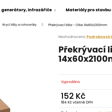
generátory, infrazářiče
Materiály pro stavbu
Krycí lišty a rohovníky
Překrývací lišta - Olše 14x60x2100mm
Co potřebujete najít?
Průměrné
Neohodnoceno
Podrobnosti
hodnocení
Překrývací l
produktu
HLEDAT
je
14x60x210
0,0
z
5
Doporučujeme
hvězdiček.
Vyprodáno
152 Kč
184 Kč včetně DPH
Měrná
cena: