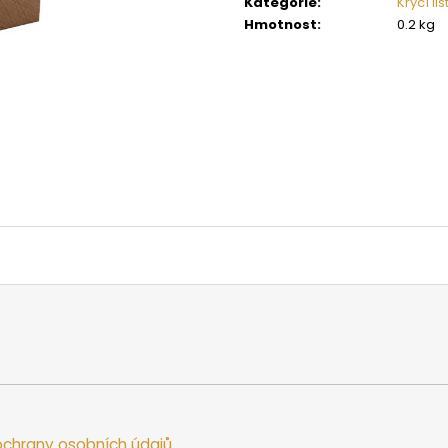
Kategorie
:
Krycí li
SAUNOVÁ KAMNA NA DŘEVO HARVIA
SAUNOVÁ KAMNA
LEGEND 300
LINEAR 16
Hmotnost
:
0.2 kg
34 958 Kč
9 662 Kč
chrany osobních údajů