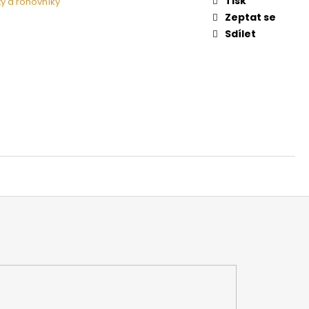
Tisk
šty a rohovníky
 NA DŘEVO HARVIA
Zeptat se
Sdílet