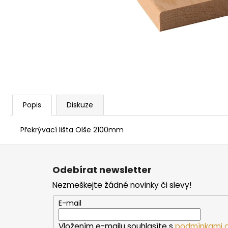
PARAFÍNOVÝ IMPREGNAČNÍ OLEJ
HARVIA, 500 ML
337 Kč
Popis
Diskuze
Překrývací lišta Olše 2100mm
Z
á
Odebírat newsletter
p
Nezmeškejte žádné novinky či slevy!
a
t
E-mail
í
Vložením e-mailu souhlasíte s
podmínkami o