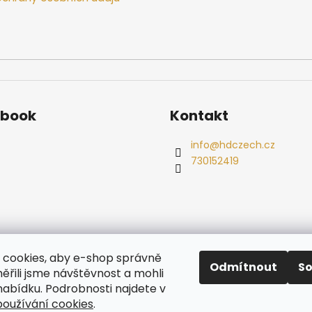
ebook
Kontakt
info
@
hdczech.cz
730152419
es
Ochrana osobních údajů
Dřevěné sauny
Odstoupení od s
cookies, aby e-shop správně
Radiátory
Odmítnout
S
ěřili jsme návštěvnost a mohli
nabídku. Podrobnosti najdete v
oužívání cookies
.