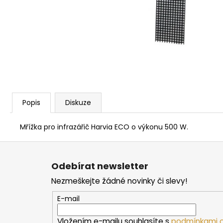
PARAFÍNOVÝ IMPREGNAČNÍ OLEJ
HARVIA, 500 ML
337 Kč
Popis
Diskuze
Mřížka pro infrazářič Harvia ECO o výkonu 500 W.
Z
á
Odebírat newsletter
p
Nezmeškejte žádné novinky či slevy!
a
t
E-mail
í
Vložením e-mailu souhlasíte s
podmínkami o