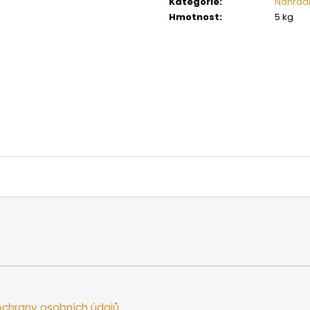
Kategorie
:
Náhradn
SAUNOVÁ KAMNA NA DŘEVO HARVIA
SAUNOVÁ KAMNA
LEGEND 300
LINEAR 16
Hmotnost
:
5 kg
34 958 Kč
9 662 Kč
chrany osobních údajů