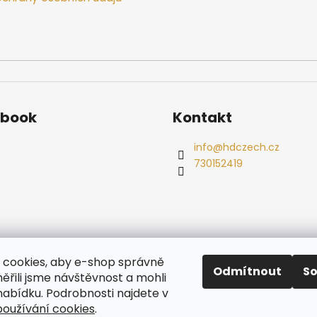
ebook
Kontakt
info
@
hdczech.cz
730152419
es
Ochrana osobních údajů
Dřevěné sauny
Odstoupení od s
cookies, aby e-shop správně
Radiátory
Odmítnout
S
ěřili jsme návštěvnost a mohli
nabídku. Podrobnosti najdete v
oužívání cookies
.