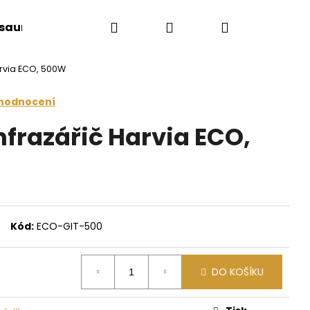
Hledat
Přihlášení
Nákupní
 sauny
Saunové doplňky
Doplňkový sort
arvia ECO, 500W
košík
 hodnocení
nfrazářič Harvia ECO,
Kód:
ECO-GIT-500
Následující
DO KOŠÍKU