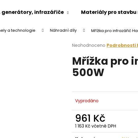
generátory, infrazářiče
Materiály pro stavbu
nely a technologie
Náhradní díly
Mřížka pro infrazářič H
Co potřebujete najít?
Průměrné
Neohodnoceno
Podrobnosti
hodnocení
Mřížka pro i
produktu
HLEDAT
je
500W
0,0
z
5
Doporučujeme
hvězdiček.
Vyprodáno
961 Kč
1 163 Kč včetně DPH
Měrná
cena: