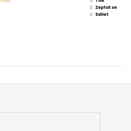
Tisk
í díly
 NA DŘEVO HARVIA
Zeptat se
Sdílet