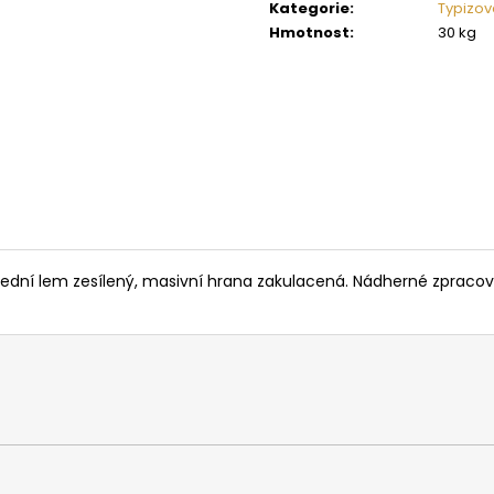
cena:
SAUNOVÁ KAMNA NA DŘEVO HARVIA
SAUNOVÁ KAMNA
Kategorie
:
Typizov
LEGEND 300
LINEAR 16
Hmotnost
:
30 kg
34 958 Kč
9 662 Kč
řední lem zesílený, masivní hrana zakulacená. Nádherné zpracov