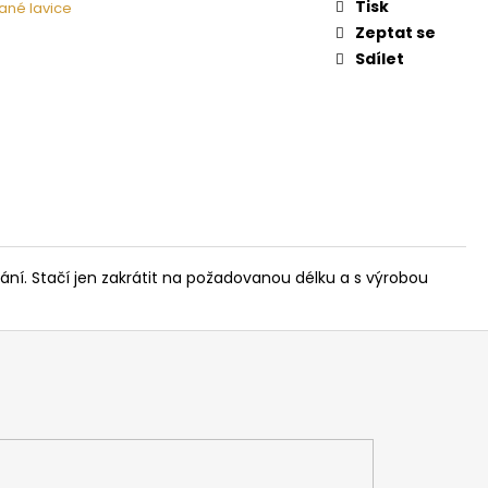
 NA DŘEVO HARVIA
Tisk
ané lavice
Zeptat se
Sdílet
ání. Stačí jen zakrátit na požadovanou délku a s výrobou