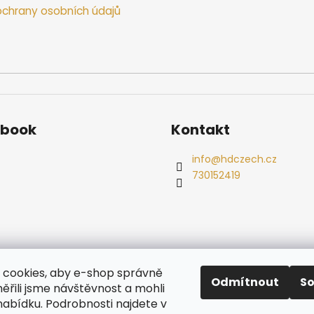
chrany osobních údajů
ebook
Kontakt
info
@
hdczech.cz
730152419
es
Ochrana osobních údajů
Dřevěné sauny
Odstoupení od s
cookies, aby e-shop správně
Radiátory
Odmítnout
S
ěřili jsme návštěvnost a mohli
nabídku. Podrobnosti najdete v