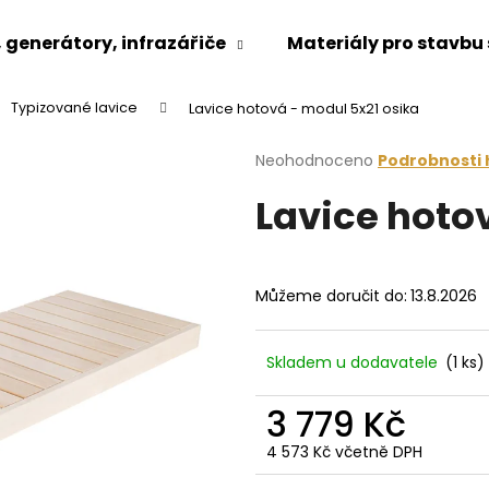
generátory, infrazářiče
Materiály pro stavbu
Typizované lavice
Lavice hotová - modul 5x21 osika
Co potřebujete najít?
Průměrné
Neohodnoceno
Podrobnosti
hodnocení
Lavice hoto
produktu
HLEDAT
je
0,0
z
5
Doporučujeme
Můžeme doručit do:
13.8.2026
hvězdiček.
Skladem u dodavatele
(1 ks)
3 779 Kč
4 573 Kč včetně DPH
Měrná