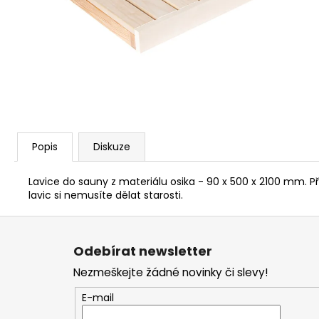
PARAFÍNOVÝ IMPREGNAČNÍ OLEJ
HARVIA, 500 ML
337 Kč
Popis
Diskuze
Lavice do sauny z materiálu osika - 90 x 500 x 2100 mm. P
lavic si nemusíte dělat starosti.
Z
á
Odebírat newsletter
p
Nezmeškejte žádné novinky či slevy!
a
t
E-mail
í