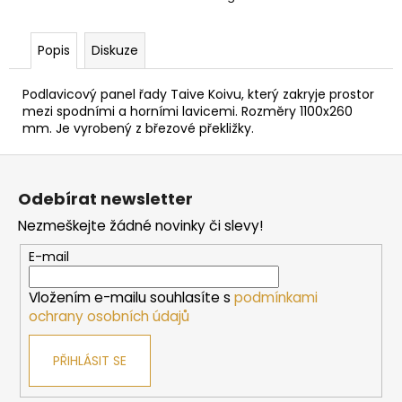
č
u
j
Popis
Diskuze
e
m
Podlavicový panel řady Taive Koivu, který zakryje prostor
e
mezi spodními a horními lavicemi. Rozměry 1100x260
mm. Je vyrobený z březové překližky.
DVEŘE
Z
DO
á
SAUNY
Odebírat newsletter
HARVIA
p
7X19,
Nezmeškejte žádné novinky či slevy!
BRONZOVÉ,
a
690X1890
t
E-mail
MM,
BOROVICE
í
Vložením e-mailu souhlasíte s
podmínkami
4
042
ochrany osobních údajů
Kč
PŘIHLÁSIT SE