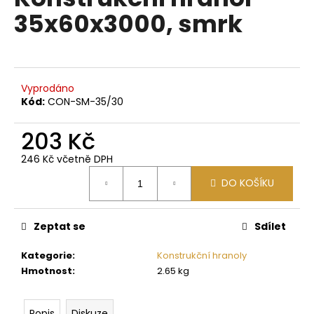
je
a
35x60x3000, smrk
0,0
z
j
5
í
hvězdiček.
t
?
Vyprodáno
Kód:
CON-SM-35/30
203 Kč
246 Kč včetně DPH
HLEDAT
Měrná
DO KOŠÍKU
cena:
D
Zeptat se
Sdílet
o
p
Kategorie
:
Konstrukční hranoly
o
Hmotnost
:
2.65 kg
r
u
Popis
Diskuze