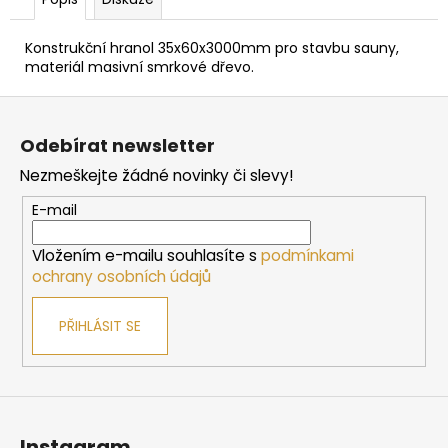
č
u
j
Konstrukční hranol 35x60x3000mm pro stavbu sauny,
e
materiál masivní smrkové dřevo.
m
Z
e
á
Odebírat newsletter
p
SAUNOVÁ
Nezmeškejte žádné novinky či slevy!
a
KAMNA
NA
t
E-mail
DŘEVO
í
HARVIA
M3
Vložením e-mailu souhlasíte s
podmínkami
SL
ochrany osobních údajů
16
212
PŘIHLÁSIT SE
Kč
Instagram