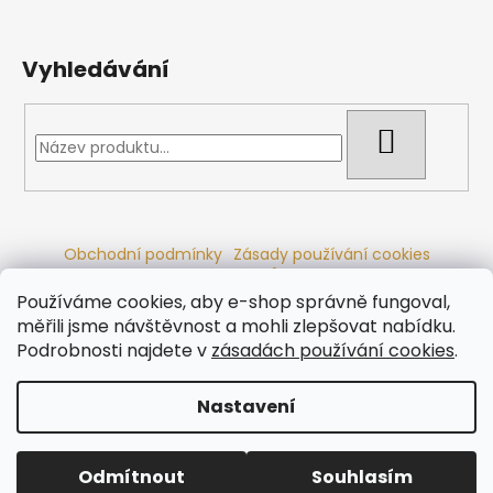
Vyhledávání
HLEDAT
Obchodní podmínky
Zásady používání cookies
Ochrana osobních údajů
Dřevěné sauny
Odstoupení od smlouvy
Reklamační řád
Kontakty
Používáme cookies, aby e-shop správně fungoval,
Koupací sudy
Radiátory
měřili jsme návštěvnost a mohli zlepšovat nabídku.
Podrobnosti najdete v
zásadách používání cookies
.
Nastavení
Vytvořil Shoptet
Copyright 2026
Ráj saun
. Všechna práva vyhrazena.
Odmítnout
Souhlasím
Upravit nastavení cookies