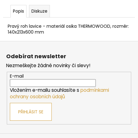
č
u
Popis
Diskuze
j
e
Pravý roh lavice - materiál osika THERMOWOOD, rozměr:
m
140x213x600 mm
e
Z
á
SAUNOVÁ
Odebírat newsletter
KAMNA
p
NA
Nezmeškejte žádné novinky či slevy!
a
DŘEVO
HARVIA
t
E-mail
LINEAR
í
16
Vložením e-mailu souhlasíte s
podmínkami
9
ochrany osobních údajů
662
Kč
PŘIHLÁSIT SE