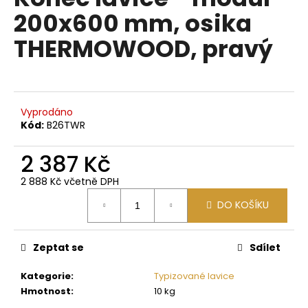
je
a
200x600 mm, osika
0,0
z
j
THERMOWOOD, pravý
5
í
hvězdiček.
t
?
Vyprodáno
Kód:
B26TWR
2 387 Kč
HLEDAT
2 888 Kč včetně DPH
Měrná
DO KOŠÍKU
cena:
D
o
p
Zeptat se
Sdílet
o
Kategorie
:
Typizované lavice
r
Hmotnost
:
10 kg
u