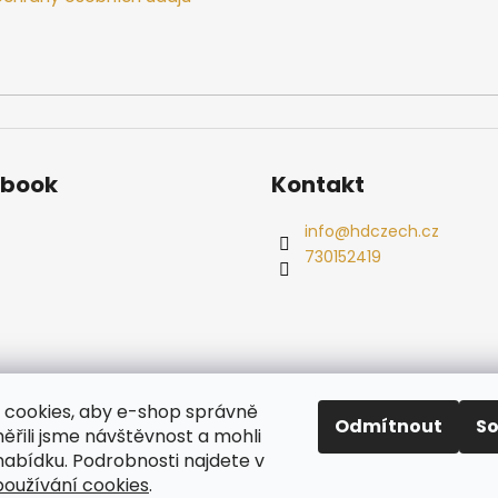
ebook
Kontakt
info
@
hdczech.cz
730152419
es
Ochrana osobních údajů
Dřevěné sauny
Odstoupení od s
cookies, aby e-shop správně
Radiátory
Odmítnout
S
ěřili jsme návštěvnost a mohli
nabídku. Podrobnosti najdete v
oužívání cookies
.