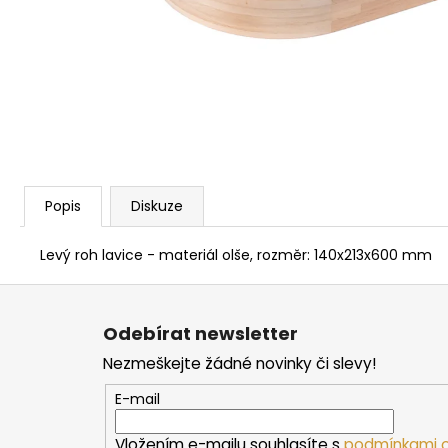
PARAFÍNOVÝ IMPREGNAČNÍ OLEJ
HARVIA, 500 ML
337 Kč
Popis
Diskuze
Levý roh lavice - materiál olše, rozměr: 140x213x600 mm
Z
á
Odebírat newsletter
p
Nezmeškejte žádné novinky či slevy!
a
t
E-mail
í
Vložením e-mailu souhlasíte s
podmínkami o