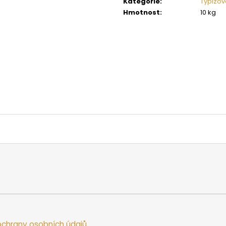
Kategorie
:
Typizov
SAUNOVÁ KAMNA NA DŘEVO HARVIA
SAUNOVÁ KAMNA
LEGEND 300
LINEAR 16
Hmotnost
:
10 kg
34 958 Kč
9 662 Kč
chrany osobních údajů