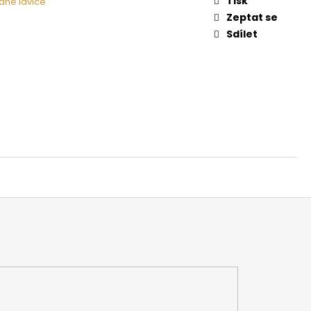
Tisk
ané lavice
 NA DŘEVO HARVIA
Zeptat se
Sdílet