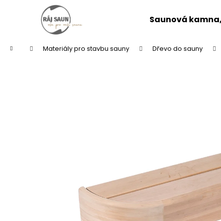
K
Přejít
na
o
Saunová kamna, 
obsah
Zpět
Zpět
š
do
do
í
Domů
Materiály pro stavbu sauny
Dřevo do sauny
k
obchodu
obchodu