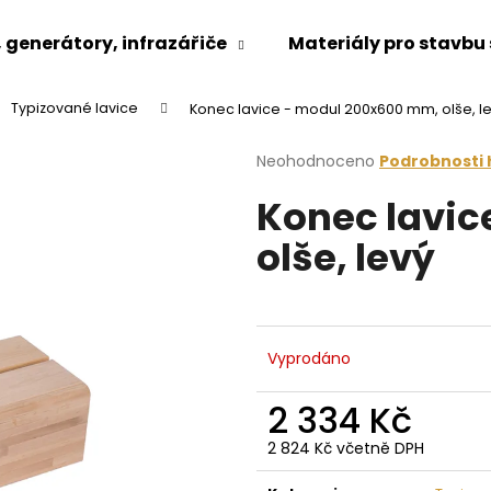
generátory, infrazářiče
Materiály pro stavbu
Typizované lavice
Konec lavice - modul 200x600 mm, olše, l
Co potřebujete najít?
Průměrné
Neohodnoceno
Podrobnosti
hodnocení
Konec lavic
produktu
HLEDAT
je
olše, levý
0,0
z
5
Doporučujeme
hvězdiček.
Vyprodáno
2 334 Kč
2 824 Kč včetně DPH
Měrná
cena: