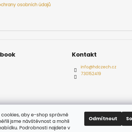
chrany osobních údajů
ebook
Kontakt
info
@
hdczech.cz
730152419
es
Ochrana osobních údajů
Dřevěné sauny
Odstoupení od s
cookies, aby e-shop správně
Radiátory
Odmítnout
S
ěřili jsme návštěvnost a mohli
nabídku. Podrobnosti najdete v