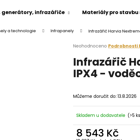
generátory, infrazářiče
Materiály pro stavbu
nely a technologie
Infrapanely
Infrazářič Harvia Nextre
Co potřebujete najít?
Průměrné
Neohodnoceno
Podrobnosti
hodnocení
Infrazářič 
produktu
HLEDAT
je
IPX4 - vodě
0,0
z
5
Doporučujeme
hvězdiček.
Můžeme doručit do:
13.8.2026
Skladem u dodavatele
(>5 k
8 543 Kč