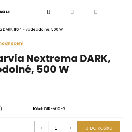
Hledat
Přihlášení
Nákupní
 sauny
Saunové doplňky
Doplňkový sort
ma DARK, IPX4 - voděodolné, 500 W
košík
 hodnocení
Harvia Nextrema DARK,
odolné, 500 W
s)
Kód:
DIR-500-R
Následující
DO KOŠÍKU