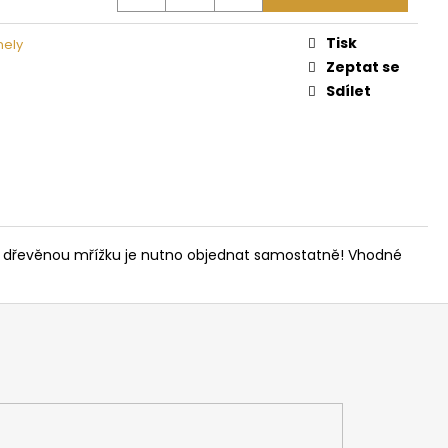
 NA DŘEVO HARVIA
Tisk
nely
Zeptat se
Sdílet
 a dřevěnou mřížku je nutno objednat samostatně! Vhodné