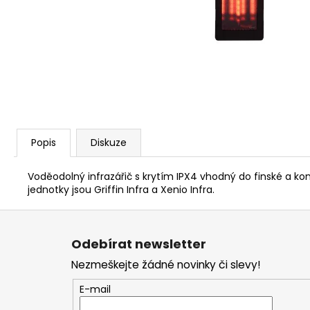
PARAFÍNOVÝ IMPREGNAČNÍ OLEJ
HARVIA, 500 ML
337 Kč
Popis
Diskuze
Voděodolný infrazářič s krytím IPX4 vhodný do finské a 
jednotky jsou Griffin Infra a Xenio Infra.
Z
á
Odebírat newsletter
p
Nezmeškejte žádné novinky či slevy!
a
t
E-mail
í