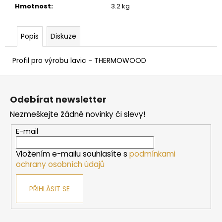
č
Hmotnost
:
3.2 kg
u
j
e
Popis
Diskuze
m
e
Profil pro výrobu lavic - THERMOWOOD
Z
SAUNOVÁ
á
KAMNA
Odebírat newsletter
NA
p
DŘEVO
Nezmeškejte žádné novinky či slevy!
a
HARVIA
LEGEND
t
E-mail
300
í
34
Vložením e-mailu souhlasíte s
podmínkami
958
ochrany osobních údajů
Kč
PŘIHLÁSIT SE