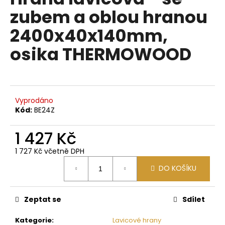
je
a
zubem a oblou hranou
0,0
z
j
2400x40x140mm,
5
í
hvězdiček.
osika THERMOWOOD
t
?
Vyprodáno
Kód:
BE24Z
HLEDAT
1 427 Kč
1 727 Kč včetně DPH
D
Měrná
DO KOŠÍKU
o
cena:
p
o
Zeptat se
Sdílet
r
u
Kategorie
:
Lavicové hrany