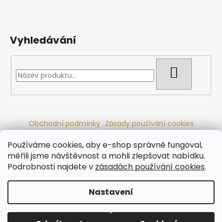
Vyhledávání
HLEDAT
Obchodní podmínky
Zásady používání cookies
Ochrana osobních údajů
Dřevěné sauny
Odstoupení od smlouvy
Reklamační řád
Kontakty
Používáme cookies, aby e-shop správně fungoval,
Koupací sudy
Radiátory
měřili jsme návštěvnost a mohli zlepšovat nabídku.
Podrobnosti najdete v
zásadách používání cookies
.
Nastavení
Vytvořil Shoptet
Copyright 2026
Ráj saun
. Všechna práva vyhrazena.