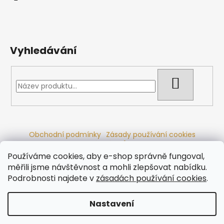
Vyhledávání
HLEDAT
Obchodní podmínky
Zásady používání cookies
Ochrana osobních údajů
Dřevěné sauny
Odstoupení od smlouvy
Reklamační řád
Kontakty
Používáme cookies, aby e-shop správně fungoval,
Koupací sudy
Radiátory
měřili jsme návštěvnost a mohli zlepšovat nabídku.
Podrobnosti najdete v
zásadách používání cookies
.
Nastavení
Vytvořil Shoptet