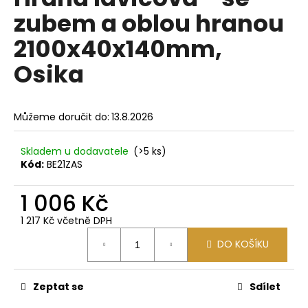
je
a
zubem a oblou hranou
0,0
z
j
2100x40x140mm,
5
í
hvězdiček.
Osika
t
?
Můžeme doručit do:
13.8.2026
Skladem u dodavatele
(>5 ks)
HLEDAT
Kód:
BE21ZAS
1 006 Kč
D
1 217 Kč včetně DPH
o
Měrná
DO KOŠÍKU
cena:
p
o
r
Zeptat se
Sdílet
u