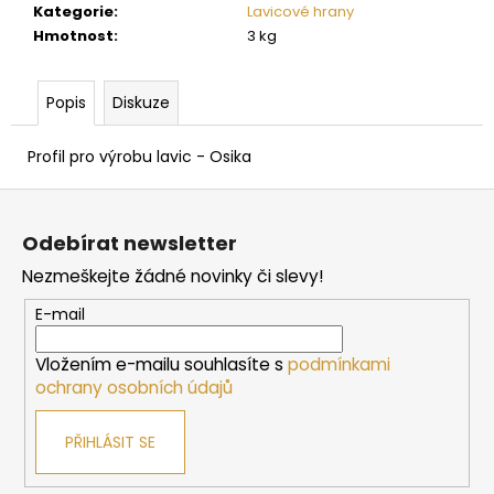
č
Kategorie
:
Lavicové hrany
u
Hmotnost
:
3 kg
j
e
m
Popis
Diskuze
e
Profil pro výrobu lavic - Osika
PARAFÍNOVÝ
Z
IMPREGNAČNÍ
á
OLEJ
Odebírat newsletter
HARVIA,
p
500
Nezmeškejte žádné novinky či slevy!
a
ML
t
337
E-mail
Kč
í
Vložením e-mailu souhlasíte s
podmínkami
ochrany osobních údajů
PŘIHLÁSIT SE