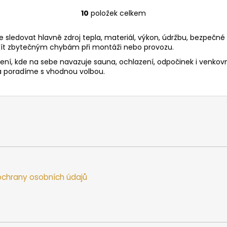
10
položek celkem
O
v
sledovat hlavně zdroj tepla, materiál, výkon, údržbu, bezpečné 
l
ejít zbytečným chybám při montáži nebo provozu.
á
d
í, kde na sebe navazuje sauna, ochlazení, odpočinek i venkovní p
 a poradíme s vhodnou volbou.
a
c
í
p
r
v
k
y
v
ý
chrany osobních údajů
p
i
s
u