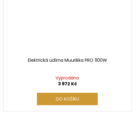
Elektrická udírna Muurikka PRO 1100W
Vyprodáno
3 972 Kč
DO KOŠÍKU