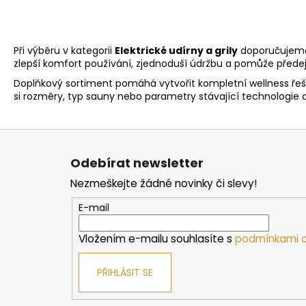
Při výběru v kategorii
Elektrické udírny a grily
doporučujeme 
zlepší komfort používání, zjednoduší údržbu a pomůže před
Doplňkový sortiment pomáhá vytvořit kompletní wellness řešen
si rozměry, typ sauny nebo parametry stávající technologie
Z
á
Odebírat newsletter
p
Nezmeškejte žádné novinky či slevy!
a
t
E-mail
í
Vložením e-mailu souhlasíte s
podmínkami o
PŘIHLÁSIT SE