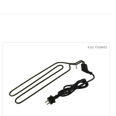
 NA DŘEVO HARVIA
Kód:
FSGM92