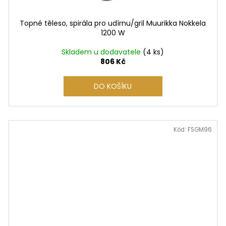
Topné těleso, spirála pro udírnu/gril Muurikka Nokkela
1200 W
Skladem u dodavatele
(4 ks)
806 Kč
DO KOŠÍKU
Kód:
FSGM96