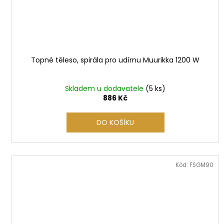
Topné těleso, spirála pro udírnu Muurikka 1200 W
Skladem u dodavatele
(5 ks)
886 Kč
DO KOŠÍKU
Kód:
FSGM90