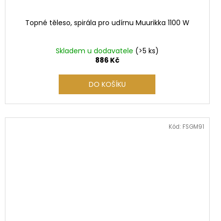
Topné těleso, spirála pro udírnu Muurikka 1100 W
Skladem u dodavatele
(>5 ks)
886 Kč
DO KOŠÍKU
Kód:
FSGM91