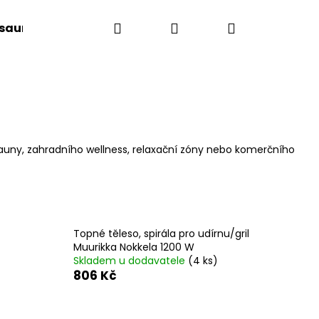
Hledat
Přihlášení
Nákupní
 sauny
Saunové doplňky
Doplňkový sort
košík
 sauny, zahradního wellness, relaxační zóny nebo komerčního
Topné těleso, spirála pro udírnu/gril
Muurikka Nokkela 1200 W
Skladem u dodavatele
(4 ks)
806 Kč
Následující