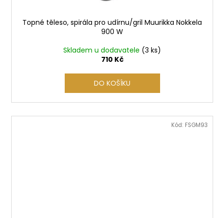
ů
Topné těleso, spirála pro udírnu/gril Muurikka Nokkela
900 W
Skladem u dodavatele
(3 ks)
710 Kč
DO KOŠÍKU
Kód:
FSGM93