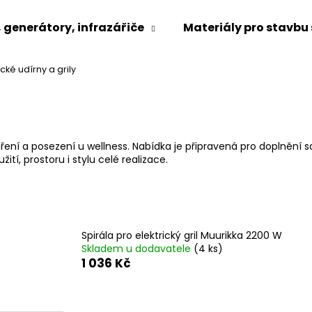
generátory, infrazářiče
Materiály pro stavbu
ické udírny a grily
Co potřebujete najít?
HLEDAT
vaření a posezení u wellness. Nabídka je připravená pro doplnění
í, prostoru i stylu celé realizace.
Doporučujeme
Spirála pro elektrický gril Muurikka 2200 W
Skladem u dodavatele
(4 ks)
1 036 Kč