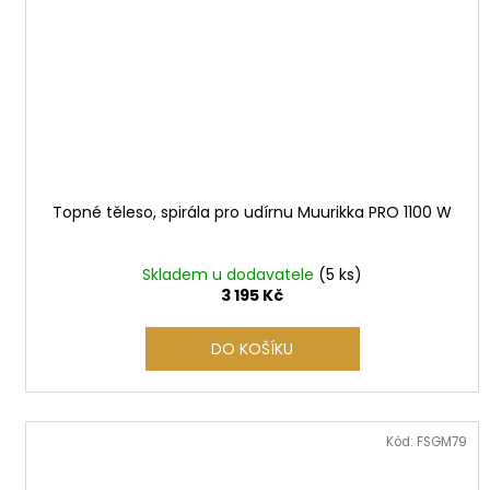
Topné těleso, spirála pro udírnu Muurikka PRO 1100 W
Skladem u dodavatele
(5 ks)
3 195 Kč
DO KOŠÍKU
Kód:
FSGM79