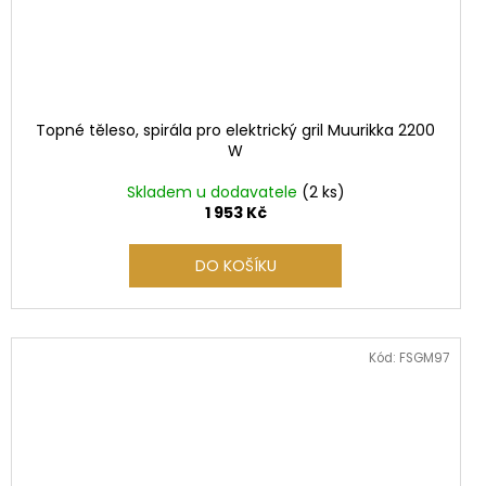
Topné těleso, spirála pro elektrický gril Muurikka 2200
W
Skladem u dodavatele
(2 ks)
1 953 Kč
DO KOŠÍKU
Kód:
FSGM97