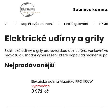
K
Přejít
na
o
Saunová kamna, 
obsah
Zpět
Zpět
š
do
do
í
Domů
Doplňkový sortiment
Finské grilování
Elektr
k
obchodu
obchodu
Elektrické udírny a grily
Elektrické udírny a grily pro severskou atmosféru, venkovní 
provozu a usnadní výběr řešení, které odpovídá reálnému použit
Nejprodávanější
Elektrická udírna Muurikka PRO 1100W
Vyprodáno
3 972 Kč
Ř