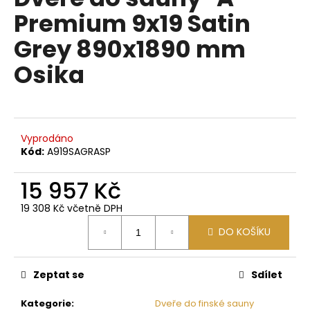
je
a
Premium 9x19 Satin
0,0
z
j
Grey 890x1890 mm
5
í
hvězdiček.
Osika
t
?
Vyprodáno
Kód:
A919SAGRASP
HLEDAT
15 957 Kč
19 308 Kč včetně DPH
D
Měrná
DO KOŠÍKU
o
cena:
p
o
Zeptat se
Sdílet
r
u
Kategorie
:
Dveře do finské sauny