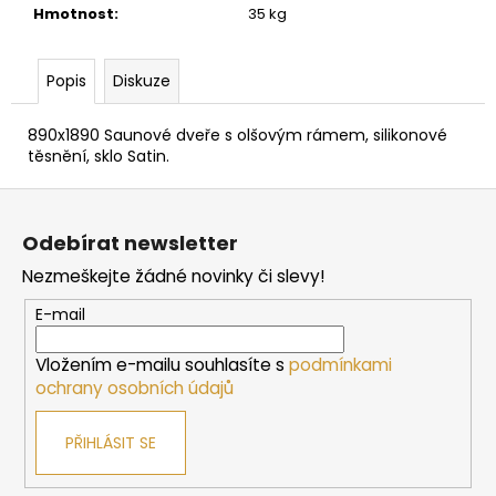
č
Hmotnost
:
35 kg
u
j
e
Popis
Diskuze
m
e
890x1890 Saunové dveře s olšovým rámem, silikonové
těsnění, sklo Satin.
SAUNOVÁ
Z
KAMNA
á
NA
Odebírat newsletter
DŘEVO
p
HARVIA
Nezmeškejte žádné novinky či slevy!
a
LINEAR
16
t
E-mail
9
í
662
Vložením e-mailu souhlasíte s
podmínkami
Kč
ochrany osobních údajů
PŘIHLÁSIT SE