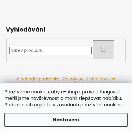
Vyhledávání
HLEDAT
Obchodní podmínky
Zásady používání cookies
Ochrana osobních údajů
Dřevěné sauny
Odstoupení od smlouvy
Reklamační řád
Kontakty
Používáme cookies, aby e-shop správně fungoval,
Koupací sudy
Radiátory
měřili jsme návštěvnost a mohli zlepšovat nabídku.
Podrobnosti najdete v
zásadách používání cookies
.
Nastavení
Vytvořil Shoptet