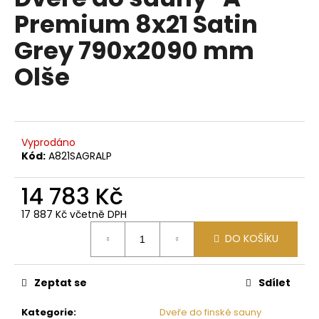
je
a
Premium 8x21 Satin
0,0
z
j
Grey 790x2090 mm
5
í
hvězdiček.
Olše
t
?
Vyprodáno
Kód:
A821SAGRALP
HLEDAT
14 783 Kč
17 887 Kč včetně DPH
D
Měrná
DO KOŠÍKU
o
cena:
p
o
Zeptat se
Sdílet
r
u
Kategorie
:
Dveře do finské sauny