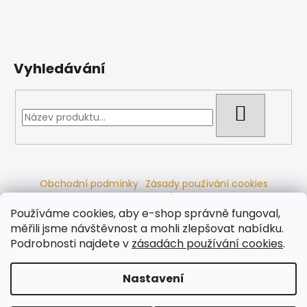
Vyhledávání
HLEDAT
Obchodní podmínky
Zásady používání cookies
Ochrana osobních údajů
Dřevěné sauny
Odstoupení od smlouvy
Reklamační řád
Kontakty
Používáme cookies, aby e-shop správně fungoval,
Koupací sudy
Radiátory
měřili jsme návštěvnost a mohli zlepšovat nabídku.
Podrobnosti najdete v
zásadách používání cookies
.
Nastavení
Vytvořil Shoptet