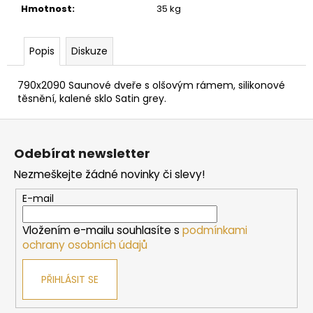
č
Hmotnost
:
35 kg
u
j
e
Popis
Diskuze
m
e
790x2090 Saunové dveře s olšovým rámem, silikonové
těsnění, kalené sklo Satin grey.
BEZPEČNOSTNÍ
Z
OHRÁDKA
á
HARVIA
Odebírat newsletter
PRO
p
KAMNA
Nezmeškejte žádné novinky či slevy!
a
CILINDRO
7/9
t
E-mail
KW,
í
320
MM
Vložením e-mailu souhlasíte s
podmínkami
4
ochrany osobních údajů
130
Kč
PŘIHLÁSIT SE