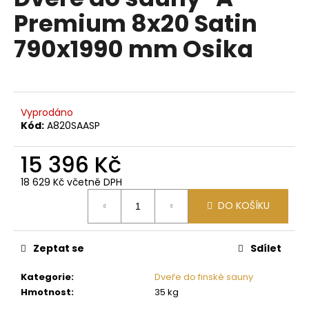
je
a
Premium 8x20 Satin
0,0
z
j
790x1990 mm Osika
5
í
hvězdiček.
t
?
Vyprodáno
Kód:
A820SAASP
15 396 Kč
HLEDAT
18 629 Kč včetně DPH
Měrná
DO KOŠÍKU
cena:
D
o
p
Zeptat se
Sdílet
o
Kategorie
:
Dveře do finské sauny
r
Hmotnost
:
35 kg
u