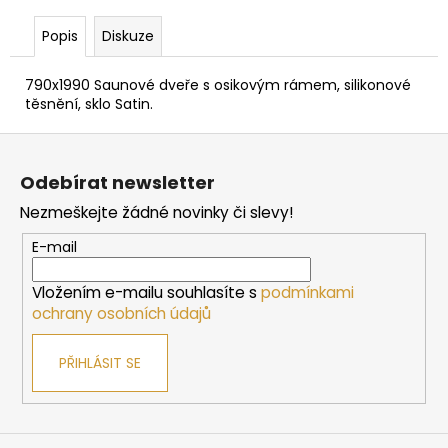
č
u
Popis
Diskuze
j
e
790x1990 Saunové dveře s osikovým rámem, silikonové
m
těsnění, sklo Satin.
e
Z
á
SAUNOVÁ
Odebírat newsletter
KAMNA
p
HARVIA
Nezmeškejte žádné novinky či slevy!
a
CILINDRO
PC90
t
E-mail
-
í
STEEL
Vložením e-mailu souhlasíte s
podmínkami
10
ochrany osobních údajů
225
Kč
PŘIHLÁSIT SE