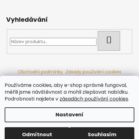
Vyhledávání
HLEDAT
Obchodní podmínky
Zásady používání cookies
Ochrana osobních údajů
Dřevěné sauny
Odstoupení od smlouvy
Reklamační řád
Kontakty
Používáme cookies, aby e-shop správně fungoval,
Koupací sudy
Radiátory
měřili jsme návštěvnost a mohli zlepšovat nabídku.
Podrobnosti najdete v
zásadách používání cookies
.
Nastavení
Vytvořil Shoptet
Copyright 2026
Ráj saun
. Všechna práva vyhrazena.
Odmítnout
Souhlasím
Upravit nastavení cookies