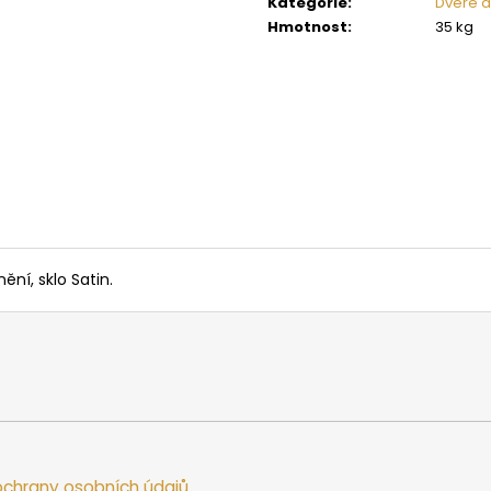
Kategorie
:
Dveře d
SAUNOVÁ KAMNA NA DŘEVO HARVIA
SAUNOVÁ KAMNA
LEGEND 300
LINEAR 16
Hmotnost
:
35 kg
34 958 Kč
9 662 Kč
ní, sklo Satin.
chrany osobních údajů