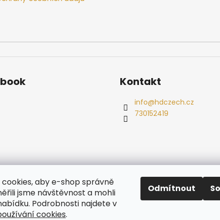
ebook
Kontakt
info
@
hdczech.cz
730152419
es
Ochrana osobních údajů
Dřevěné sauny
Odstoupení od s
cookies, aby e-shop správně
Radiátory
Odmítnout
S
ěřili jsme návštěvnost a mohli
nabídku. Podrobnosti najdete v
oužívání cookies
.