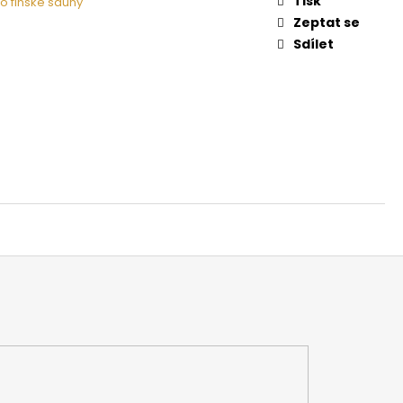
Tisk
o finské sauny
 NA DŘEVO HARVIA
Zeptat se
Sdílet