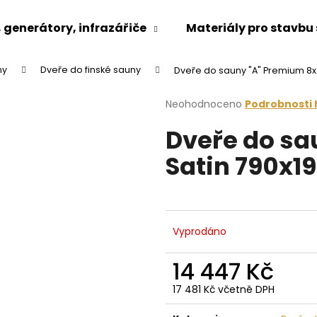
generátory, infrazářiče
Materiály pro stavbu
ny
Dveře do finské sauny
Dveře do sauny "A" Premium 8x
Co potřebujete najít?
Průměrné
Neohodnoceno
Podrobnosti
hodnocení
Dveře do sa
produktu
HLEDAT
je
Satin 790x1
0,0
z
5
Doporučujeme
hvězdiček.
Vyprodáno
14 447 Kč
17 481 Kč včetně DPH
Měrná
cena: