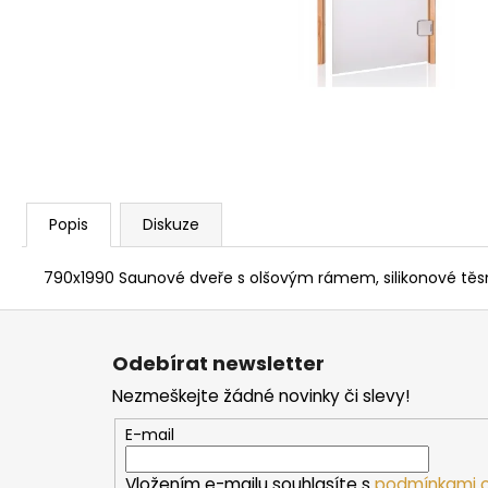
PARAFÍNOVÝ IMPREGNAČNÍ OLEJ
HARVIA, 500 ML
337 Kč
Popis
Diskuze
790x1990 Saunové dveře s olšovým rámem, silikonové těsně
Z
á
Odebírat newsletter
p
Nezmeškejte žádné novinky či slevy!
a
t
E-mail
í
Vložením e-mailu souhlasíte s
podmínkami o