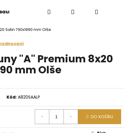
Hledat
Přihlášení
Nákupní
 sauny
Saunové doplňky
Doplňkový sort
20 Satin 790x1990 mm Olše
košík
 hodnocení
uny "A" Premium 8x20
990 mm Olše
Kód:
A820SAALP
Následující
DO KOŠÍKU