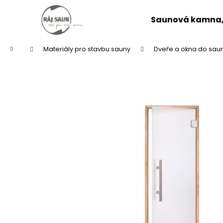
K
Přejít
na
o
Saunová kamna, 
obsah
Zpět
Zpět
š
do
do
í
Domů
Materiály pro stavbu sauny
Dveře a okna do sau
k
obchodu
obchodu