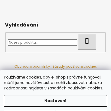
Vyhledávání
HLEDAT
Obchodní podmínky
Zásady používání cookies
Ochrana osobních údajů
Dřevěné sauny
Odstoupení od smlouvy
Reklamační řád
Kontakty
Používáme cookies, aby e-shop správně fungoval,
Koupací sudy
Radiátory
měřili jsme návštěvnost a mohli zlepšovat nabídku.
Podrobnosti najdete v
zásadách používání cookies
.
Nastavení
Vytvořil Shoptet