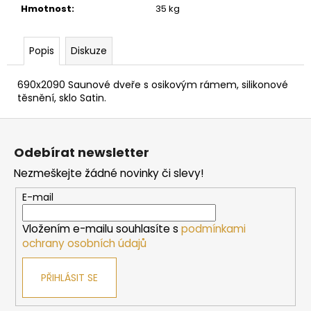
č
Hmotnost
:
35 kg
u
j
e
Popis
Diskuze
m
e
690x2090 Saunové dveře s osikovým rámem, silikonové
těsnění, sklo Satin.
SAUNOVÁ
Z
KAMNA
á
NA
Odebírat newsletter
DŘEVO
p
HARVIA
Nezmeškejte žádné novinky či slevy!
a
M3
t
10
E-mail
138
í
Kč
Vložením e-mailu souhlasíte s
podmínkami
ochrany osobních údajů
PŘIHLÁSIT SE