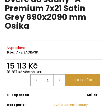
je
a
Premium 7x21 Satin
0,0
z
j
Grey 690x2090 mm
5
í
hvězdiček.
Osika
t
?
Vyprodáno
Kód:
A721SAGRASP
HLEDAT
15 113 Kč
18 287 Kč včetně DPH
D
Měrná
DO KOŠÍKU
o
cena:
p
o
Zeptat se
Sdílet
r
u
Kategorie
:
Dveře do finské sauny