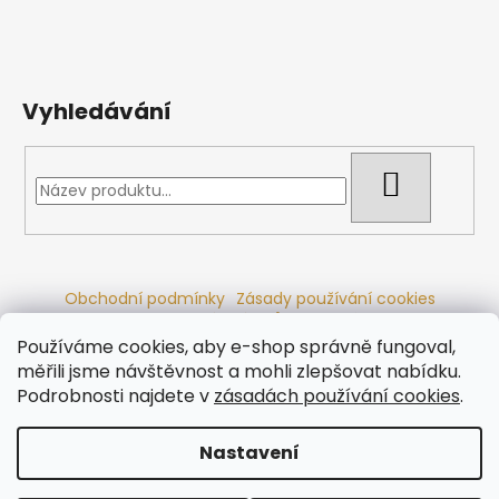
Vyhledávání
HLEDAT
Obchodní podmínky
Zásady používání cookies
Ochrana osobních údajů
Dřevěné sauny
Odstoupení od smlouvy
Reklamační řád
Kontakty
Používáme cookies, aby e-shop správně fungoval,
Koupací sudy
Radiátory
měřili jsme návštěvnost a mohli zlepšovat nabídku.
Podrobnosti najdete v
zásadách používání cookies
.
Nastavení
Vytvořil Shoptet