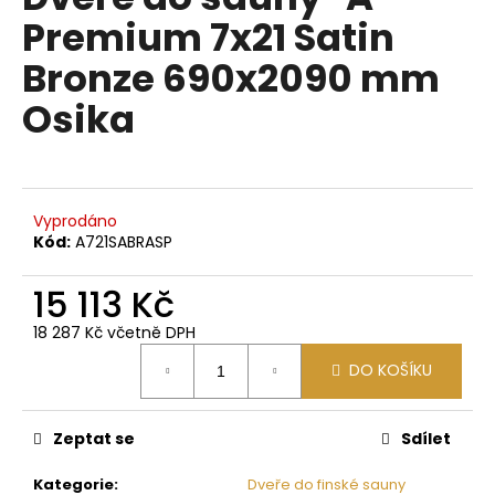
je
a
Premium 7x21 Satin
0,0
z
j
Bronze 690x2090 mm
5
í
hvězdiček.
Osika
t
?
Vyprodáno
Kód:
A721SABRASP
HLEDAT
15 113 Kč
18 287 Kč včetně DPH
D
Měrná
DO KOŠÍKU
o
cena:
p
o
Zeptat se
Sdílet
r
u
Kategorie
:
Dveře do finské sauny