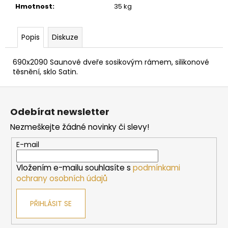
č
Hmotnost
:
35 kg
u
j
e
Popis
Diskuze
m
e
690x2090 Saunové dveře sosikovým rámem, silikonové
těsnění, sklo Satin.
DVEŘE
Z
DO
á
SAUNY
Odebírat newsletter
"A"
p
6X19
Nezmeškejte žádné novinky či slevy!
a
BRONZE
590X1890
t
E-mail
MM
í
4
Vložením e-mailu souhlasíte s
podmínkami
767
Kč
ochrany osobních údajů
PŘIHLÁSIT SE