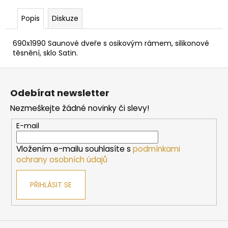
č
u
Popis
Diskuze
j
e
690x1990 Saunové dveře s osikovým rámem, silikonové
m
těsnění, sklo Satin.
e
Z
á
DVEŘE
Odebírat newsletter
DO
p
SAUNY
Nezmeškejte žádné novinky či slevy!
a
HARVIA
7X19,
t
E-mail
BRONZOVÉ,
í
690X1890
MM,
Vložením e-mailu souhlasíte s
podmínkami
BOROVICE
ochrany osobních údajů
4
042
PŘIHLÁSIT SE
Kč