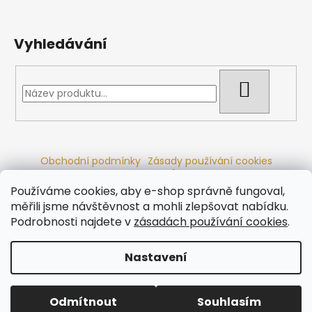
Vyhledávání
HLEDAT
Obchodní podmínky
Zásady používání cookies
Ochrana osobních údajů
Dřevěné sauny
Odstoupení od smlouvy
Reklamační řád
Kontakty
Používáme cookies, aby e-shop správně fungoval,
Koupací sudy
Radiátory
měřili jsme návštěvnost a mohli zlepšovat nabídku.
Podrobnosti najdete v
zásadách používání cookies
.
Nastavení
Vytvořil Shoptet
Copyright 2026
Ráj saun
. Všechna práva vyhrazena.
Odmítnout
Souhlasím
Upravit nastavení cookies