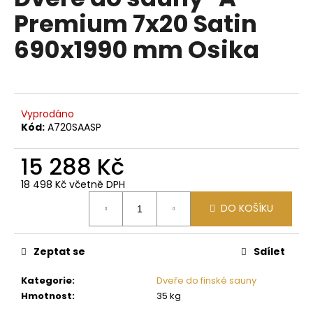
je
a
Premium 7x20 Satin
0,0
z
j
690x1990 mm Osika
5
í
hvězdiček.
t
?
Vyprodáno
Kód:
A720SAASP
15 288 Kč
HLEDAT
18 498 Kč včetně DPH
Měrná
DO KOŠÍKU
cena:
D
o
p
Zeptat se
Sdílet
o
Kategorie
:
Dveře do finské sauny
r
Hmotnost
:
35 kg
u