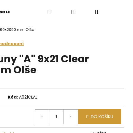
Hledat
Přihlášení
Nákupní
 sauny
Saunové doplňky
Doplňkový sort
 890x2090 mm Olše
košík
 hodnocení
ny "A" 9x21 Clear
m Olše
Kód:
A921CLAL
Následující
DO KOŠÍKU