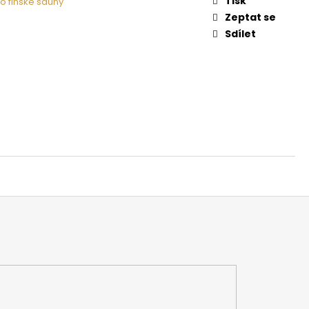
Tisk
o finské sauny
 NA DŘEVO HARVIA
Zeptat se
Sdílet