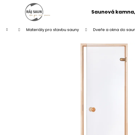
K
Přejít
na
o
Saunová kamna, 
obsah
Zpět
Zpět
š
do
do
í
Domů
Materiály pro stavbu sauny
Dveře a okna do sau
k
obchodu
obchodu