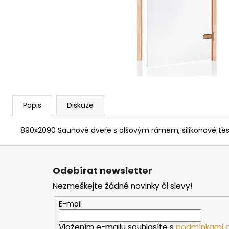
PARAFÍNOVÝ IMPREGNAČNÍ OLEJ
HARVIA, 500 ML
337 Kč
Popis
Diskuze
890x2090 Saunové dveře s olšovým rámem, silikonové těsněn
Z
á
Odebírat newsletter
p
Nezmeškejte žádné novinky či slevy!
a
t
E-mail
í
Vložením e-mailu souhlasíte s
podmínkami o