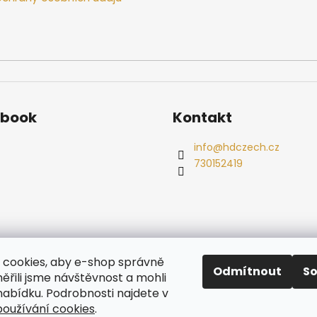
ebook
Kontakt
info
@
hdczech.cz
730152419
es
Ochrana osobních údajů
Dřevěné sauny
Odstoupení od s
cookies, aby e-shop správně
Radiátory
Odmítnout
S
ěřili jsme návštěvnost a mohli
nabídku. Podrobnosti najdete v
oužívání cookies
.