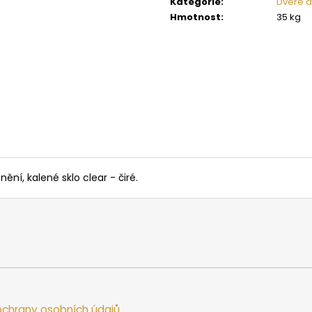
Kategorie
:
Dveře d
SAUNOVÁ KAMNA NA DŘEVO HARVIA
SAUNOVÁ KAMNA
LEGEND 300
LINEAR 16
Hmotnost
:
35 kg
34 958 Kč
9 662 Kč
í, kalené sklo clear - čiré.
chrany osobních údajů