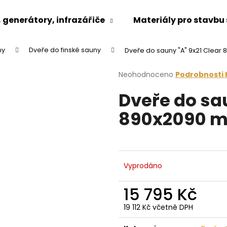
generátory, infrazářiče
Materiály pro stavbu
ny
Dveře do finské sauny
Dveře do sauny "A" 9x21 Clear
Co potřebujete najít?
Průměrné
Neohodnoceno
Podrobnosti
hodnocení
Dveře do sau
produktu
HLEDAT
je
890x2090 m
0,0
z
5
Doporučujeme
hvězdiček.
Vyprodáno
15 795 Kč
19 112 Kč včetně DPH
Měrná
cena: