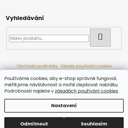
Vyhledávání
HLEDAT
Obchodní podmínky
Zásady používání cookies
Ochrana osobních údajů
Dřevěné sauny
Odstoupení od smlouvy
Reklamační řád
Kontakty
Používáme cookies, aby e-shop správně fungoval,
Koupací sudy
Radiátory
měřili jsme návštěvnost a mohli zlepšovat nabídku.
Podrobnosti najdete v
zásadách používání cookies
.
Nastavení
Vytvořil Shoptet
Copyright 2026
Ráj saun
. Všechna práva vyhrazena.
Odmítnout
Souhlasím
Upravit nastavení cookies