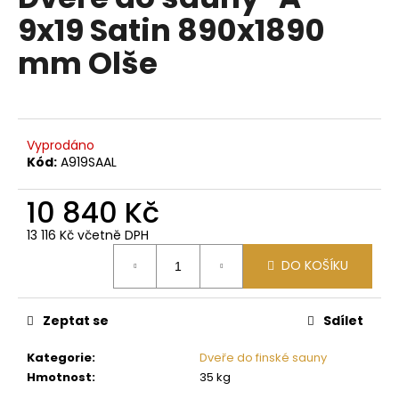
je
a
9x19 Satin 890x1890
0,0
z
j
mm Olše
5
í
hvězdiček.
t
?
Vyprodáno
Kód:
A919SAAL
10 840 Kč
HLEDAT
13 116 Kč včetně DPH
Měrná
DO KOŠÍKU
cena:
D
o
p
Zeptat se
Sdílet
o
Kategorie
:
Dveře do finské sauny
r
Hmotnost
:
35 kg
u