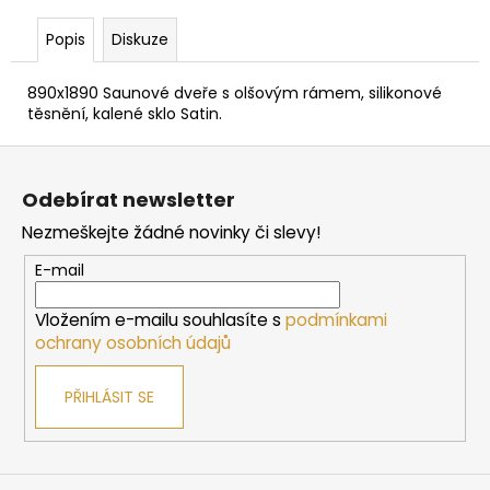
č
u
Popis
Diskuze
j
e
890x1890 Saunové dveře s olšovým rámem, silikonové
m
těsnění, kalené sklo Satin.
e
Z
á
SAUNOVÁ
Odebírat newsletter
KAMNA
p
NA
Nezmeškejte žádné novinky či slevy!
a
DŘEVO
HARVIA
t
E-mail
LEGEND
í
300
Vložením e-mailu souhlasíte s
podmínkami
34
ochrany osobních údajů
958
Kč
PŘIHLÁSIT SE