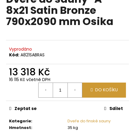
je
a
8x21 Satin Bronze
0,0
z
j
790x2090 mm Osika
5
í
hvězdiček.
t
?
Vyprodáno
Kód:
A821SABRAS
13 318 Kč
HLEDAT
16 115 Kč včetně DPH
Měrná
DO KOŠÍKU
cena:
D
o
p
Zeptat se
Sdílet
o
Kategorie
:
Dveře do finské sauny
r
Hmotnost
:
35 kg
u