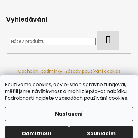
Vyhledávání
HLEDAT
Obchodní podmínky
Zásady používání cookies
Ochrana osobních údajů
Dřevěné sauny
Odstoupení od smlouvy
Reklamační řád
Kontakty
Používáme cookies, aby e-shop správně fungoval,
Koupací sudy
Radiátory
měřili jsme návštěvnost a mohli zlepšovat nabídku.
Podrobnosti najdete v
zásadách používání cookies
.
Nastavení
Vytvořil Shoptet
Copyright 2026
Ráj saun
. Všechna práva vyhrazena.
Odmítnout
Souhlasím
Upravit nastavení cookies