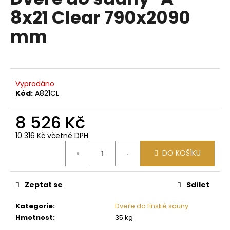
je
a
8x21 Clear 790x2090
0,0
z
j
mm
5
í
hvězdiček.
t
?
Vyprodáno
Kód:
A821CL
8 526 Kč
HLEDAT
10 316 Kč včetně DPH
Měrná
DO KOŠÍKU
cena:
D
o
p
Zeptat se
Sdílet
o
Kategorie
:
Dveře do finské sauny
r
Hmotnost
:
35 kg
u