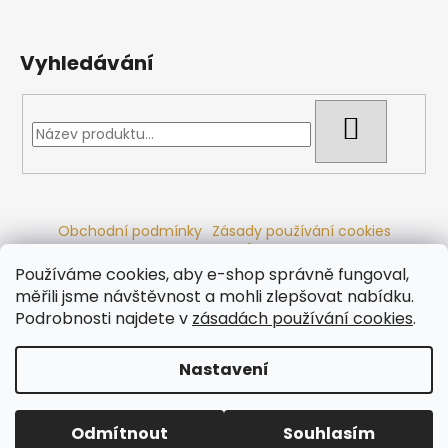
Vyhledávání
HLEDAT
Obchodní podmínky
Zásady používání cookies
Ochrana osobních údajů
Dřevěné sauny
Odstoupení od smlouvy
Reklamační řád
Kontakty
Používáme cookies, aby e-shop správně fungoval,
Koupací sudy
Radiátory
měřili jsme návštěvnost a mohli zlepšovat nabídku.
Podrobnosti najdete v
zásadách používání cookies
.
Nastavení
Vytvořil Shoptet
Copyright 2026
Ráj saun
. Všechna práva vyhrazena.
Odmítnout
Souhlasím
Upravit nastavení cookies