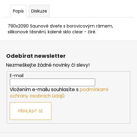
č
u
Popis
Diskuze
j
e
790x2090 Saunové dveře s borovicovým rámem,
m
silikonové těsnění, kalené sklo clear - čiré.
e
Z
á
SAUNOVÁ
Odebírat newsletter
KAMNA
p
NA
Nezmeškejte žádné novinky či slevy!
a
DŘEVO
HARVIA
t
E-mail
M3
í
10
Vložením e-mailu souhlasíte s
podmínkami
138
ochrany osobních údajů
Kč
PŘIHLÁSIT SE