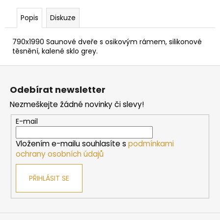
č
u
Popis
Diskuze
j
e
790x1990 Saunové dveře s osikovým rámem, silikonové
m
těsnění, kalené sklo grey.
e
Z
á
DVEŘE
Odebírat newsletter
DO
p
SAUNY
Nezmeškejte žádné novinky či slevy!
a
"A"
6X19
t
E-mail
BRONZE
í
590X1890
MM
Vložením e-mailu souhlasíte s
podmínkami
ochrany osobních údajů
4
767
Kč
PŘIHLÁSIT SE