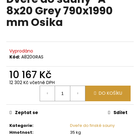
je
a
8x20 Grey 790x1990
0,0
z
j
mm Osika
5
í
hvězdiček.
t
?
Vyprodáno
Kód:
A820GRAS
10 167 Kč
HLEDAT
12 302 Kč včetně DPH
Měrná
DO KOŠÍKU
cena:
D
o
p
Zeptat se
Sdílet
o
Kategorie
:
Dveře do finské sauny
r
Hmotnost
:
35 kg
u