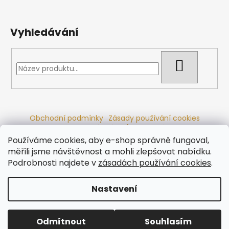
Vyhledávání
HLEDAT
Obchodní podmínky
Zásady používání cookies
Ochrana osobních údajů
Dřevěné sauny
Odstoupení od smlouvy
Reklamační řád
Kontakty
Používáme cookies, aby e-shop správně fungoval,
Koupací sudy
Radiátory
měřili jsme návštěvnost a mohli zlepšovat nabídku.
Podrobnosti najdete v
zásadách používání cookies
.
Nastavení
Vytvořil Shoptet
Copyright 2026
Ráj saun
. Všechna práva vyhrazena.
Odmítnout
Souhlasím
Upravit nastavení cookies