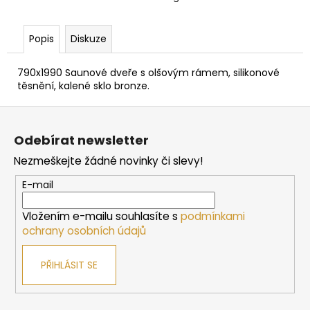
č
u
j
Popis
Diskuze
e
m
790x1990 Saunové dveře s olšovým rámem, silikonové
e
těsnění, kalené sklo bronze.
Z
DVEŘE
á
DO
Odebírat newsletter
SAUNY
p
"A"
Nezmeškejte žádné novinky či slevy!
a
6X19
BRONZE
t
E-mail
590X1890
í
MM
Vložením e-mailu souhlasíte s
podmínkami
4
767
ochrany osobních údajů
Kč
PŘIHLÁSIT SE