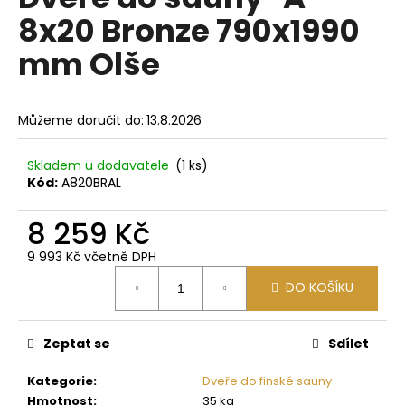
je
a
8x20 Bronze 790x1990
0,0
z
j
mm Olše
5
í
hvězdiček.
t
?
Můžeme doručit do:
13.8.2026
Skladem u dodavatele
(1 ks)
Kód:
A820BRAL
HLEDAT
8 259 Kč
9 993 Kč včetně DPH
Měrná
D
DO KOŠÍKU
cena:
o
p
Zeptat se
Sdílet
o
r
Kategorie
:
Dveře do finské sauny
u
Hmotnost
:
35 kg