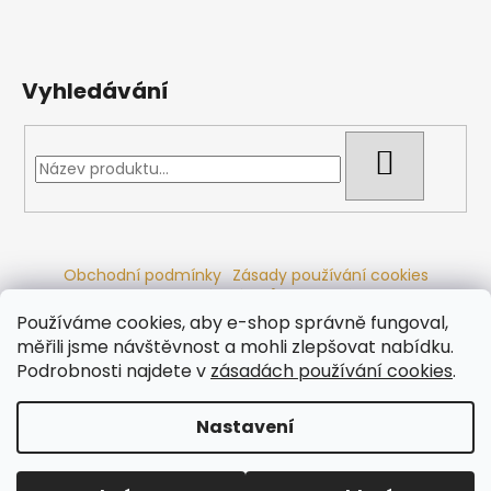
Vyhledávání
HLEDAT
Obchodní podmínky
Zásady používání cookies
Ochrana osobních údajů
Dřevěné sauny
Odstoupení od smlouvy
Reklamační řád
Kontakty
Používáme cookies, aby e-shop správně fungoval,
Koupací sudy
Radiátory
měřili jsme návštěvnost a mohli zlepšovat nabídku.
Podrobnosti najdete v
zásadách používání cookies
.
Nastavení
Vytvořil Shoptet
Copyright 2026
Ráj saun
. Všechna práva vyhrazena.