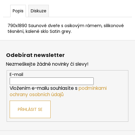
č
u
Popis
Diskuze
j
e
790x1890 Saunové dveře s osikovým rámem, silikonové
m
těsnění, kalené sklo Satin grey.
e
Z
á
BEZPEČNOSTNÍ
Odebírat newsletter
OHRÁDKA
p
HARVIA
Nezmeškejte žádné novinky či slevy!
a
PRO
KAMNA
t
E-mail
CILINDRO
í
7/9
KW,
Vložením e-mailu souhlasíte s
podmínkami
320
ochrany osobních údajů
MM
4
PŘIHLÁSIT SE
130
Kč