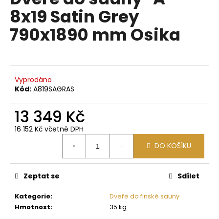
je
a
8x19 Satin Grey
0,0
z
j
790x1890 mm Osika
5
í
hvězdiček.
t
?
Vyprodáno
Kód:
A819SAGRAS
13 349 Kč
HLEDAT
16 152 Kč včetně DPH
Měrná
DO KOŠÍKU
cena:
D
o
p
Zeptat se
Sdílet
o
Kategorie
:
Dveře do finské sauny
r
Hmotnost
:
35 kg
u