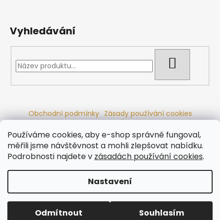
Vyhledávání
HLEDAT
Obchodní podmínky
Zásady používání cookies
Ochrana osobních údajů
Dřevěné sauny
Odstoupení od smlouvy
Reklamační řád
Kontakty
Používáme cookies, aby e-shop správně fungoval,
Koupací sudy
Radiátory
měřili jsme návštěvnost a mohli zlepšovat nabídku.
Podrobnosti najdete v
zásadách používání cookies
.
Nastavení
Vytvořil Shoptet
Copyright 2026
Ráj saun
. Všechna práva vyhrazena.
Odmítnout
Souhlasím
Upravit nastavení cookies