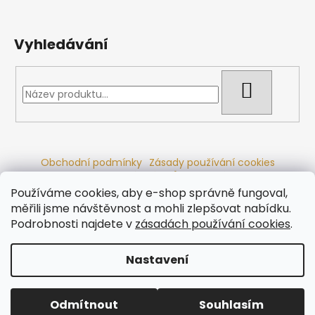
Vyhledávání
HLEDAT
Obchodní podmínky
Zásady používání cookies
Ochrana osobních údajů
Dřevěné sauny
Odstoupení od smlouvy
Reklamační řád
Kontakty
Používáme cookies, aby e-shop správně fungoval,
Koupací sudy
Radiátory
měřili jsme návštěvnost a mohli zlepšovat nabídku.
Podrobnosti najdete v
zásadách používání cookies
.
Nastavení
Vytvořil Shoptet
Copyright 2026
Ráj saun
. Všechna práva vyhrazena.
Odmítnout
Souhlasím
Upravit nastavení cookies