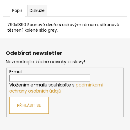
č
u
Popis
Diskuze
j
e
790x1890 Saunové dveře s osikovým rámem, silikonové
m
těsnění, kalené sklo grey.
e
Z
á
BEZPEČNOSTNÍ
Odebírat newsletter
OHRÁDKA
p
HARVIA
Nezmeškejte žádné novinky či slevy!
a
PRO
KAMNA
t
E-mail
CILINDRO
í
7/9
KW,
Vložením e-mailu souhlasíte s
podmínkami
320
ochrany osobních údajů
MM
4
PŘIHLÁSIT SE
130
Kč