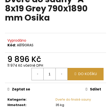
je
a
8x19 Grey 790x1890
0,0
z
j
mm Osika
5
í
hvězdiček.
t
?
Vyprodáno
Kód:
A819GRAS
9 896 Kč
HLEDAT
11 974 Kč včetně DPH
Měrná
DO KOŠÍKU
cena:
D
o
p
Zeptat se
Sdílet
o
Kategorie
:
Dveře do finské sauny
r
Hmotnost
:
35 kg
u