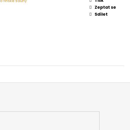
Tisk
o finské sauny
 NA DŘEVO HARVIA
Zeptat se
Sdílet