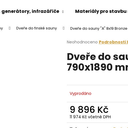
generátory, infrazářiče
Materiály pro stavbu
ny
Dveře do finské sauny
Dveře do sauny "A" 8x19 Bronz
Co potřebujete najít?
Průměrné
Neohodnoceno
Podrobnosti
hodnocení
Dveře do sa
produktu
HLEDAT
je
790x1890 m
0,0
z
5
Doporučujeme
hvězdiček.
Vyprodáno
9 896 Kč
11 974 Kč včetně DPH
Měrná
cena: