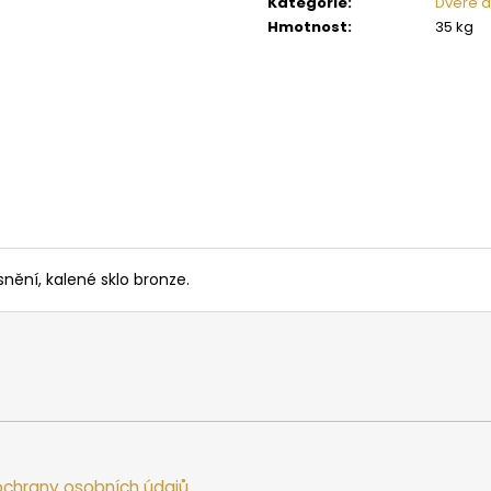
Kategorie
:
Dveře d
SAUNOVÁ KAMNA NA DŘEVO HARVIA
SAUNOVÁ KAMNA
LEGEND 300
LINEAR 16
Hmotnost
:
35 kg
34 958 Kč
9 662 Kč
ění, kalené sklo bronze.
chrany osobních údajů