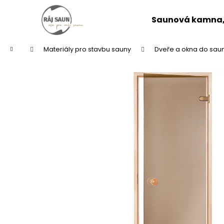
K
Přejít
na
o
Saunová kamna, 
obsah
Zpět
Zpět
š
do
do
í
Domů
Materiály pro stavbu sauny
Dveře a okna do sau
k
obchodu
obchodu