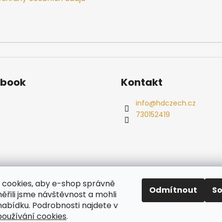
ebook
Kontakt
info
@
hdczech.cz
730152419
es
Ochrana osobních údajů
Dřevěné sauny
Odstoupení od s
cookies, aby e-shop správně
Radiátory
Odmítnout
S
ěřili jsme návštěvnost a mohli
nabídku. Podrobnosti najdete v
oužívání cookies
.