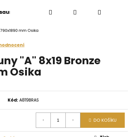
Hledat
Přihlášení
Nákupní
 sauny
Saunové doplňky
Doplňkový sort
e 790x1890 mm Osika
košík
 hodnocení
uny "A" 8x19 Bronze
m Osika
Kód:
A819BRAS
Následující
DO KOŠÍKU