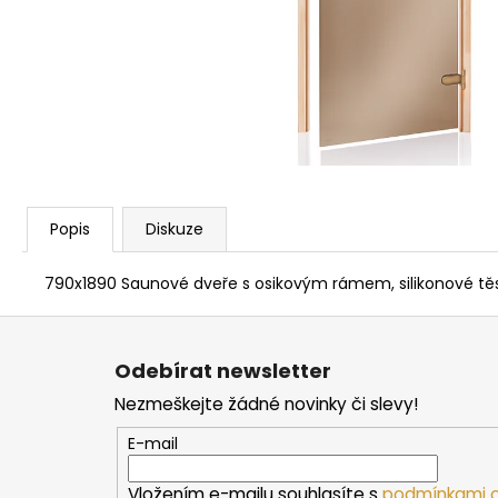
PARAFÍNOVÝ IMPREGNAČNÍ OLEJ
HARVIA, 500 ML
337 Kč
Popis
Diskuze
790x1890 Saunové dveře s osikovým rámem, silikonové těsn
Z
á
Odebírat newsletter
p
Nezmeškejte žádné novinky či slevy!
a
t
E-mail
í
Vložením e-mailu souhlasíte s
podmínkami o