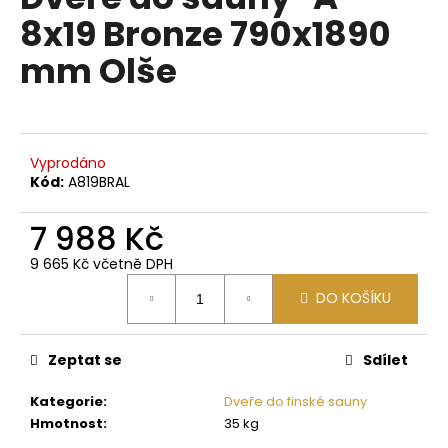
je
a
8x19 Bronze 790x1890
0,0
z
j
mm Olše
5
í
hvězdiček.
t
?
Vyprodáno
Kód:
A819BRAL
7 988 Kč
HLEDAT
9 665 Kč včetně DPH
Měrná
DO KOŠÍKU
cena:
D
o
p
Zeptat se
Sdílet
o
Kategorie
:
Dveře do finské sauny
r
Hmotnost
:
35 kg
u