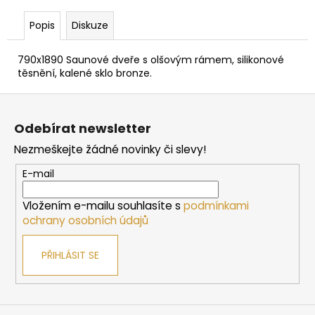
č
u
Popis
Diskuze
j
e
790x1890 Saunové dveře s olšovým rámem, silikonové
m
těsnění, kalené sklo bronze.
e
Z
á
SAUNOVÁ
Odebírat newsletter
KAMNA
p
NA
Nezmeškejte žádné novinky či slevy!
a
DŘEVO
HARVIA
t
E-mail
M3
í
10
Vložením e-mailu souhlasíte s
podmínkami
138
ochrany osobních údajů
Kč
PŘIHLÁSIT SE