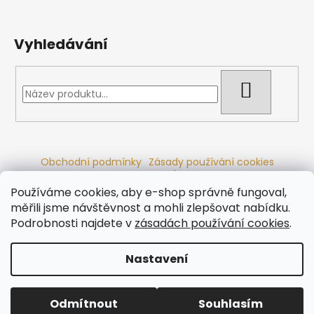
Vyhledávání
HLEDAT
Obchodní podmínky
Zásady používání cookies
Ochrana osobních údajů
Dřevěné sauny
Odstoupení od smlouvy
Reklamační řád
Kontakty
Používáme cookies, aby e-shop správně fungoval,
Koupací sudy
Radiátory
měřili jsme návštěvnost a mohli zlepšovat nabídku.
Podrobnosti najdete v
zásadách používání cookies
.
Nastavení
Vytvořil Shoptet
Copyright 2026
Ráj saun
. Všechna práva vyhrazena.
Odmítnout
Souhlasím
Upravit nastavení cookies