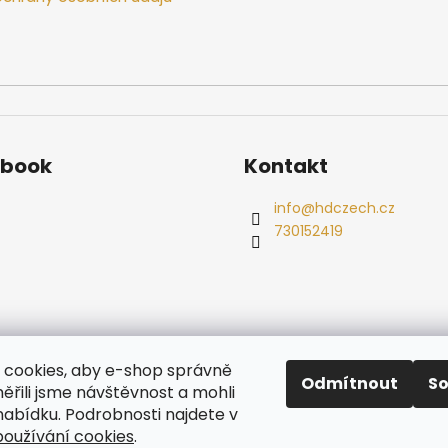
ebook
Kontakt
info
@
hdczech.cz
730152419
es
Ochrana osobních údajů
Dřevěné sauny
Odstoupení od s
cookies, aby e-shop správně
Radiátory
Odmítnout
S
ěřili jsme návštěvnost a mohli
nabídku. Podrobnosti najdete v
oužívání cookies
.