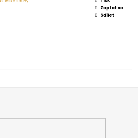
Tisk
o finské sauny
 NA DŘEVO HARVIA
Zeptat se
Sdílet