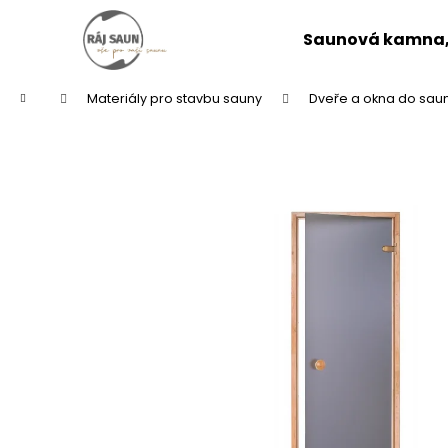
K
Přejít
na
o
Saunová kamna, 
obsah
Zpět
Zpět
š
do
do
í
Domů
Materiály pro stavbu sauny
Dveře a okna do sau
k
obchodu
obchodu