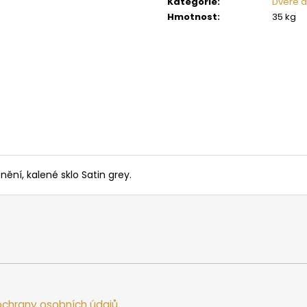
Kategorie
:
Dveře d
SAUNOVÁ KAMNA NA DŘEVO HARVIA
SAUNOVÁ KAMNA
LEGEND 300
LINEAR 16
Hmotnost
:
35 kg
34 958 Kč
9 662 Kč
ní, kalené sklo Satin grey.
chrany osobních údajů