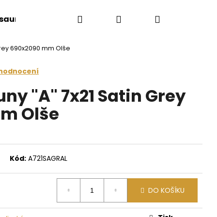
Hledat
Přihlášení
Nákupní
 sauny
Saunové doplňky
Doplňkový sort
 Grey 690x2090 mm Olše
košík
 hodnocení
ny "A" 7x21 Satin Grey
m Olše
Kód:
A721SAGRAL
Následující
DO KOŠÍKU