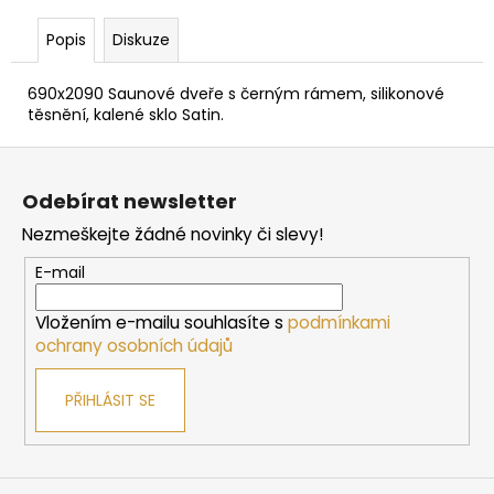
č
u
Popis
Diskuze
j
e
690x2090 Saunové dveře s černým rámem, silikonové
m
těsnění, kalené sklo Satin.
e
Z
á
SAUNOVÁ
Odebírat newsletter
KAMNA
p
NA
Nezmeškejte žádné novinky či slevy!
a
DŘEVO
HARVIA
t
E-mail
LEGEND
í
300
Vložením e-mailu souhlasíte s
podmínkami
34
ochrany osobních údajů
958
Kč
PŘIHLÁSIT SE