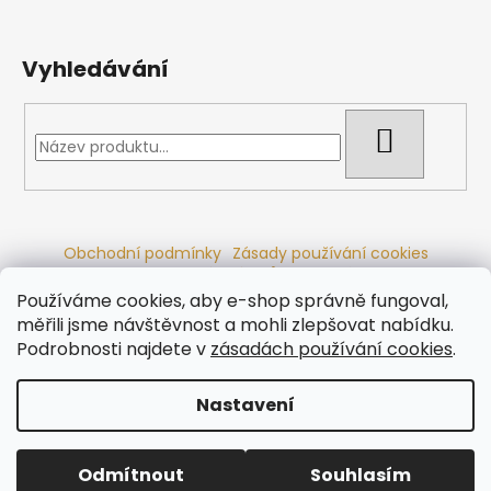
Vyhledávání
HLEDAT
Obchodní podmínky
Zásady používání cookies
Ochrana osobních údajů
Dřevěné sauny
Odstoupení od smlouvy
Reklamační řád
Kontakty
Používáme cookies, aby e-shop správně fungoval,
Koupací sudy
Radiátory
měřili jsme návštěvnost a mohli zlepšovat nabídku.
Podrobnosti najdete v
zásadách používání cookies
.
Nastavení
Vytvořil Shoptet
Copyright 2026
Ráj saun
. Všechna práva vyhrazena.
Odmítnout
Souhlasím
Upravit nastavení cookies