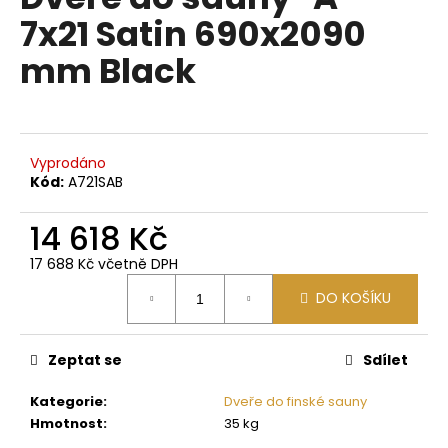
je
a
7x21 Satin 690x2090
0,0
z
j
mm Black
5
í
hvězdiček.
t
?
Vyprodáno
Kód:
A721SAB
14 618 Kč
HLEDAT
17 688 Kč včetně DPH
Měrná
DO KOŠÍKU
cena:
D
o
p
Zeptat se
Sdílet
o
Kategorie
:
Dveře do finské sauny
r
Hmotnost
:
35 kg
u