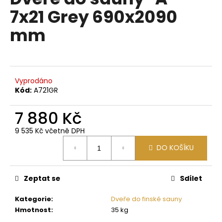
je
a
7x21 Grey 690x2090
0,0
z
j
mm
5
í
hvězdiček.
t
?
Vyprodáno
Kód:
A721GR
7 880 Kč
HLEDAT
9 535 Kč včetně DPH
Měrná
DO KOŠÍKU
cena:
D
o
p
Zeptat se
Sdílet
o
Kategorie
:
Dveře do finské sauny
r
Hmotnost
:
35 kg
u