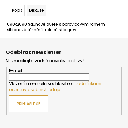
č
u
Popis
Diskuze
j
e
690x2090 Saunové dveře s borovicovým rámem,
m
silikonové těsnění, kalené sklo grey.
e
Z
á
SAUNOVÁ
Odebírat newsletter
KAMNA
p
NA
Nezmeškejte žádné novinky či slevy!
a
DŘEVO
HARVIA
t
E-mail
LINEAR
í
16
Vložením e-mailu souhlasíte s
podmínkami
9
ochrany osobních údajů
662
Kč
PŘIHLÁSIT SE