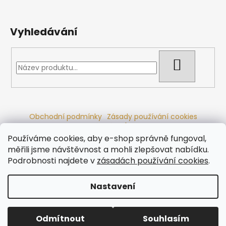
Vyhledávání
HLEDAT
Obchodní podmínky
Zásady používání cookies
Ochrana osobních údajů
Dřevěné sauny
Odstoupení od smlouvy
Reklamační řád
Kontakty
Používáme cookies, aby e-shop správně fungoval,
Koupací sudy
Radiátory
měřili jsme návštěvnost a mohli zlepšovat nabídku.
Podrobnosti najdete v
zásadách používání cookies
.
Nastavení
Vytvořil Shoptet
Copyright 2026
Ráj saun
. Všechna práva vyhrazena.
Odmítnout
Souhlasím
Upravit nastavení cookies