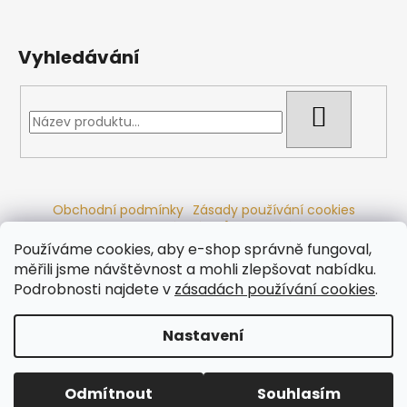
Vyhledávání
HLEDAT
Obchodní podmínky
Zásady používání cookies
Ochrana osobních údajů
Dřevěné sauny
Odstoupení od smlouvy
Reklamační řád
Kontakty
Používáme cookies, aby e-shop správně fungoval,
Koupací sudy
Radiátory
měřili jsme návštěvnost a mohli zlepšovat nabídku.
Podrobnosti najdete v
zásadách používání cookies
.
Nastavení
Vytvořil Shoptet
Copyright 2026
Ráj saun
. Všechna práva vyhrazena.
Odmítnout
Souhlasím
Upravit nastavení cookies