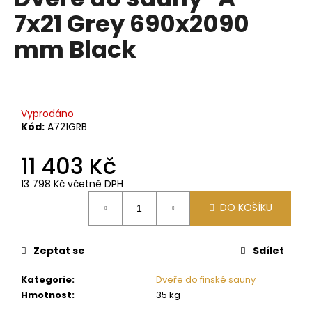
je
a
7x21 Grey 690x2090
0,0
z
j
mm Black
5
í
hvězdiček.
t
?
Vyprodáno
Kód:
A721GRB
11 403 Kč
HLEDAT
13 798 Kč včetně DPH
Měrná
DO KOŠÍKU
cena:
D
o
p
Zeptat se
Sdílet
o
Kategorie
:
Dveře do finské sauny
r
Hmotnost
:
35 kg
u