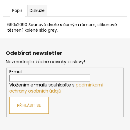
č
u
Popis
Diskuze
j
e
690x2090 Saunové dveře s černým rámem, silikonové
m
těsnění, kalené sklo grey.
e
Z
á
SAUNOVÁ
Odebírat newsletter
KAMNA
p
HARVIA
Nezmeškejte žádné novinky či slevy!
a
CILINDRO
PC90
t
E-mail
-
í
STEEL
Vložením e-mailu souhlasíte s
podmínkami
10
ochrany osobních údajů
225
Kč
PŘIHLÁSIT SE