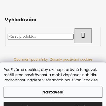
Vyhledávání
HLEDAT
Obchodní podmínky
Zásady používání cookies
Ochrana osobních údajů
Dřevěné sauny
Odstoupení od smlouvy
Reklamační řád
Kontakty
Používáme cookies, aby e-shop správně fungoval,
Koupací sudy
Radiátory
měřili jsme návštěvnost a mohli zlepšovat nabídku.
Podrobnosti najdete v
zásadách používání cookies
.
Nastavení
Vytvořil Shoptet
Copyright 2026
Ráj saun
. Všechna práva vyhrazena.