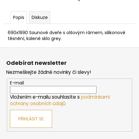
č
u
j
Popis
Diskuze
e
m
690x1990 Saunové dveře s olšovým rámem, silikonové
e
těsnění, kalené sklo grey.
Z
SAUNOVÁ
á
KAMNA
Odebírat newsletter
NA
p
DŘEVO
Nezmeškejte žádné novinky či slevy!
a
HARVIA
M3
t
E-mail
SL
í
16
Vložením e-mailu souhlasíte s
podmínkami
212
Kč
ochrany osobních údajů
PŘIHLÁSIT SE