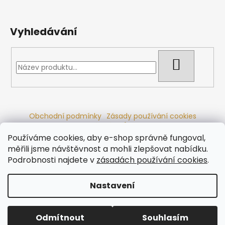
Vyhledávání
HLEDAT
Obchodní podmínky
Zásady používání cookies
Ochrana osobních údajů
Dřevěné sauny
Odstoupení od smlouvy
Reklamační řád
Kontakty
Používáme cookies, aby e-shop správně fungoval,
Koupací sudy
Radiátory
měřili jsme návštěvnost a mohli zlepšovat nabídku.
Podrobnosti najdete v
zásadách používání cookies
.
Nastavení
Vytvořil Shoptet
Copyright 2026
Ráj saun
. Všechna práva vyhrazena.
Odmítnout
Souhlasím
Upravit nastavení cookies