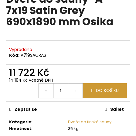
je
a
7x19 Satin Grey
0,0
z
j
690x1890 mm Osika
5
í
hvězdiček.
t
?
Vyprodáno
Kód:
A719SAGRAS
11 722 Kč
HLEDAT
14 184 Kč včetně DPH
Měrná
DO KOŠÍKU
cena:
D
o
p
Zeptat se
Sdílet
o
Kategorie
:
Dveře do finské sauny
r
Hmotnost
:
35 kg
u