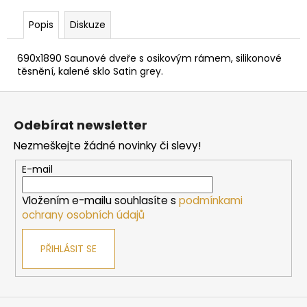
č
u
Popis
Diskuze
j
e
690x1890 Saunové dveře s osikovým rámem, silikonové
m
těsnění, kalené sklo Satin grey.
e
Z
á
SAUNOVÁ
Odebírat newsletter
KAMNA
p
NA
Nezmeškejte žádné novinky či slevy!
a
DŘEVO
HARVIA
t
E-mail
M3
í
10
Vložením e-mailu souhlasíte s
podmínkami
138
ochrany osobních údajů
Kč
PŘIHLÁSIT SE