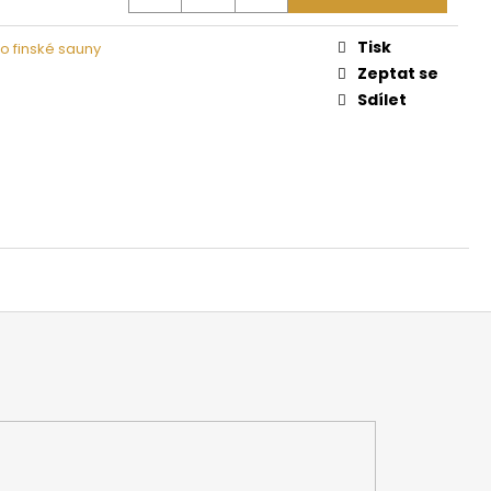
 NA DŘEVO HARVIA
Tisk
o finské sauny
Zeptat se
Sdílet