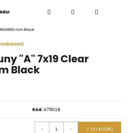
Hledat
Přihlášení
Nákupní
 sauny
Saunové doplňky
Doplňkový sort
 690x1890 mm Black
košík
 hodnocení
ny "A" 7x19 Clear
m Black
Kód:
A719CLB
Následující
DO KOŠÍKU