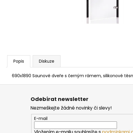
PARAFÍNOVÝ IMPREGNAČNÍ OLEJ
HARVIA, 500 ML
337 Kč
Popis
Diskuze
690x1890 Saunové dveře s černým rámem, silikonové těsnění
Z
á
Odebírat newsletter
p
Nezmeškejte žádné novinky či slevy!
a
t
E-mail
í
Vložením e-mailu souhlasíte s
podmínkami o