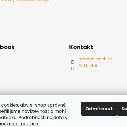
ebook
Kontakt
info
@
hdczech.cz
730152419
es
Ochrana osobních údajů
Dřevěné sauny
Odstoupení od s
cookies, aby e-shop správně
Radiátory
Odmítnout
S
ěřili jsme návštěvnost a mohli
nabídku. Podrobnosti najdete v
oužívání cookies
.