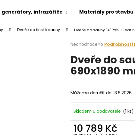
generátory, infrazářiče
Materiály pro stavbu
ny
Dveře do finské sauny
Dveře do sauny "A" 7x19 Clear
Co potřebujete najít?
Průměrné
Neohodnoceno
Podrobnosti
hodnocení
Dveře do sau
produktu
HLEDAT
je
690x1890 m
0,0
z
5
Doporučujeme
hvězdiček.
Můžeme doručit do:
13.8.2026
Skladem u dodavatele
(1 ks)
10 789 Kč