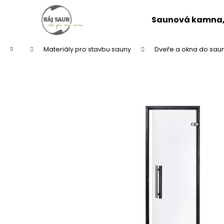
K
Přejít
na
o
Saunová kamna, 
obsah
Zpět
Zpět
š
do
do
í
Domů
Materiály pro stavbu sauny
Dveře a okna do sau
k
obchodu
obchodu