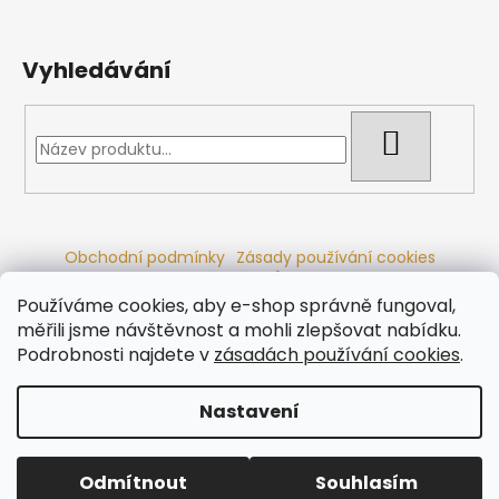
Vyhledávání
HLEDAT
Obchodní podmínky
Zásady používání cookies
Ochrana osobních údajů
Dřevěné sauny
Odstoupení od smlouvy
Reklamační řád
Kontakty
Používáme cookies, aby e-shop správně fungoval,
Koupací sudy
Radiátory
měřili jsme návštěvnost a mohli zlepšovat nabídku.
Podrobnosti najdete v
zásadách používání cookies
.
Nastavení
Vytvořil Shoptet
Copyright 2026
Ráj saun
. Všechna práva vyhrazena.
Odmítnout
Souhlasím
Upravit nastavení cookies