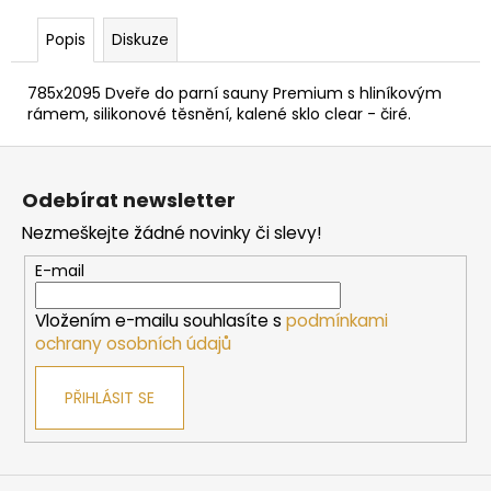
č
u
Popis
Diskuze
j
e
785x2095 Dveře do parní sauny Premium s hliníkovým
m
rámem, silikonové těsnění, kalené sklo clear - čiré.
e
Z
á
DVEŘE
Odebírat newsletter
DO
p
SAUNY
Nezmeškejte žádné novinky či slevy!
a
"A"
6X19
t
E-mail
BRONZE
í
590X1890
MM
Vložením e-mailu souhlasíte s
podmínkami
ochrany osobních údajů
4
767
Kč
PŘIHLÁSIT SE