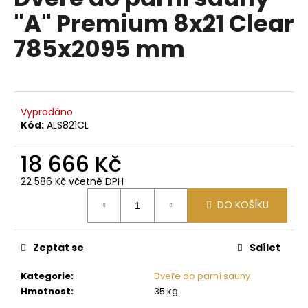
je
a
"A" Premium 8x21 Clear
0,0
z
j
785x2095 mm
5
í
hvězdiček.
t
?
Vyprodáno
Kód:
ALS821CL
18 666 Kč
HLEDAT
22 586 Kč včetně DPH
Měrná
DO KOŠÍKU
cena:
D
o
p
Zeptat se
Sdílet
o
Kategorie
:
Dveře do parní sauny
r
Hmotnost
:
35 kg
u